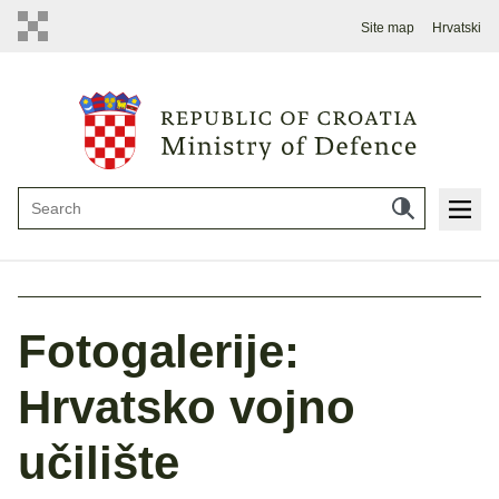
Site map
Hrvatski
Fotogalerije:
Hrvatsko vojno
učilište