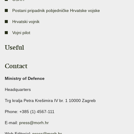
Postani pripadnik pobjedničke Hrvatske vojske
Hrvatski vojnik
Vojni pilot
Useful
Contact
Ministry of Defence
Headquarters
Trg kralja Petra Krešimira IV br. 1 10000 Zagreb
Phone: +385 (1) 4567-111
E-mail:
press@morh.hr
Web Editorial:
press@morh.hr