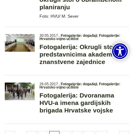
planiranju
Foto: HVU/ M. Sever
30.05.2017.
,
Fotogalerije: događaji
,
Fotogalerije:
Hrvatsko vojno učilište
Fotogalerija: Okrugli stol s
predstavnicima akademske i
znanstvene zajednice
26.05.2017.
,
Fotogalerije: događaji
,
Fotogalerije:
Hrvatsko vojno učilište
Fotogalerija: Dvoranama
HVU-a imena gardijskih
brigada Hrvatske vojske