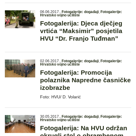
06.06.2017.
,
Fotogalerije: događaji
,
Fotogalerije:
Hrvatsko vojno učilište
Fotogalerija: Djeca dječjeg
vrtića “Maksimir” posjetila
HVU “Dr. Franjo Tuđman”
02.06.2017.
,
Fotogalerije: događaji
,
Fotogalerije:
Hrvatsko vojno učilište
Fotogalerija: Promocija
polaznika Napredne časničke
izobrazbe
Foto: HVU/ D. Volarić
30.05.2017.
,
Fotogalerije: događaji
,
Fotogalerije:
Hrvatsko vojno učilište
Fotogalerija: Na HVU održan
okrugli stol o obrambenom