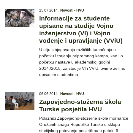
25.07.2014.
,
Novosti - HVU
Informacije za studente
upisane na studije Vojno
inženjerstvo (VI) i Vojno
vođenje i upravljanje (VViU)
U cilju izbjegavanja različitih tumačenja o
početku i trajanju pripremnog kampa, kao i o
početku nastave u akademskoj godini
2014./2015. za studije VI i VViU, ovime želimo
upisanim studentima …
06.06.2014.
,
Novosti - HVU
Zapovjedno-stožerna škola
Turske posjetila HVU
Polaznici Zapovjedno-stožerne škole mornarice
Oružanih snaga Republike Turske u sklopu
studijskog putovanja posjetili su u petak, 6.