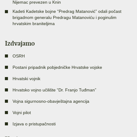
Nijemac prevezen u Knin
Kadeti Kadetske bojne “Predrag Matanović” odali počast
brigadnom generalu Predragu Matanoviću i poginulim
hrvatskim braniteljima
Izdvajamo
OSRH
Postani pripadnik pobjedničke Hrvatske vojske
Hrvatski vojnik
Hrvatsko vojno učilište “Dr. Franjo Tuđman”
Vojna sigurnosno-obavještajna agencija
Vojni pilot
Izjava o pristupačnosti