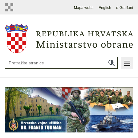
Mapa weba
English
e-Građani