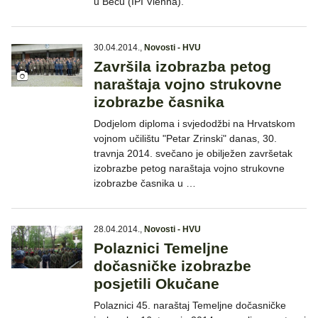
u Beču (IPI Vienna).
30.04.2014.
,
Novosti - HVU
Završila izobrazba petog
naraštaja vojno strukovne
izobrazbe časnika
Dodjelom diploma i svjedodžbi na Hrvatskom
vojnom učilištu "Petar Zrinski" danas, 30.
travnja 2014. svečano je obilježen završetak
izobrazbe petog naraštaja vojno strukovne
izobrazbe časnika u …
28.04.2014.
,
Novosti - HVU
Polaznici Temeljne
dočasničke izobrazbe
posjetili Okučane
Polaznici 45. naraštaj Temeljne dočasničke