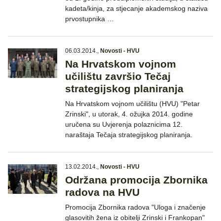
kadeta/kinja, za stjecanje akademskog naziva
prvostupnika …
06.03.2014.
,
Novosti - HVU
Na Hrvatskom vojnom
učilištu završio Tečaj
strategijskog planiranja
Na Hrvatskom vojnom učilištu (HVU) "Petar
Zrinski", u utorak, 4. ožujka 2014. godine
uručena su Uvjerenja polaznicima 12.
naraštaja Tečaja strategijskog planiranja.
13.02.2014.
,
Novosti - HVU
Održana promocija Zbornika
radova na HVU
Promocija Zbornika radova "Uloga i značenje
glasovitih žena iz obitelji Zrinski i Frankopan"