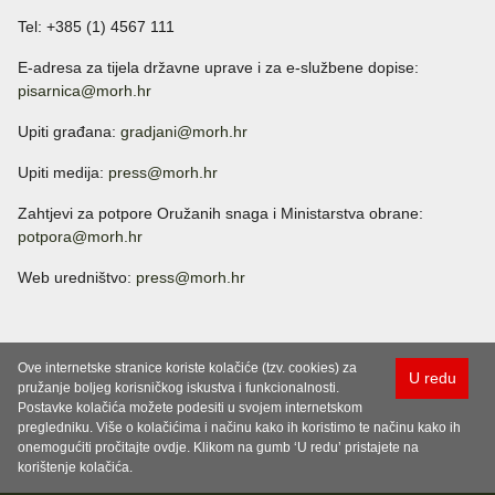
Tel: +385 (1) 4567 111
E-adresa za tijela državne uprave i za e-službene dopise:
pisarnica@morh.hr
Upiti građana:
gradjani@morh.hr
Upiti medija:
press@morh.hr
Zahtjevi za potpore Oružanih snaga i Ministarstva obrane:
potpora@morh.hr
Web uredništvo:
press@morh.hr
Ove internetske stranice koriste kolačiće (tzv. cookies) za
U redu
pružanje boljeg korisničkog iskustva i funkcionalnosti.
Postavke kolačića možete podesiti u svojem internetskom
pregledniku. Više o kolačićima i načinu kako ih koristimo te načinu kako ih
onemogućiti pročitajte ovdje. Klikom na gumb ‘U redu’ pristajete na
korištenje kolačića.