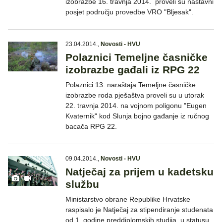
izobrazbe 16. travnja 2014. proveli su nastavni
posjet području provedbe VRO "Bljesak".
23.04.2014.
,
Novosti - HVU
Polaznici Temeljne časničke
izobrazbe gađali iz RPG 22
Polaznici 13. naraštaja Temeljne časničke
izobrazbe roda pješaštva proveli su u utorak
22. travnja 2014. na vojnom poligonu "Eugen
Kvaternik" kod Slunja bojno gađanje iz ručnog
bacača RPG 22.
09.04.2014.
,
Novosti - HVU
Natječaj za prijem u kadetsku
službu
Ministarstvo obrane Republike Hrvatske
raspisalo je Natječaj za stipendiranje studenata
od 1. godine preddiplomskih studija, u statusu