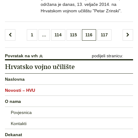
održana je danas, 13. veljače 2014. na
Hrvatskom vojnom učilištu "Petar Zrinski".
Brojevi
1
…
114
115
116
117
stranica
objava
Povratak na vrh
podijeli stranicu:
Hrvatsko vojno učilište
Naslovna
Novosti – HVU
O nama
Povjesnica
Kontakti
Dekanat