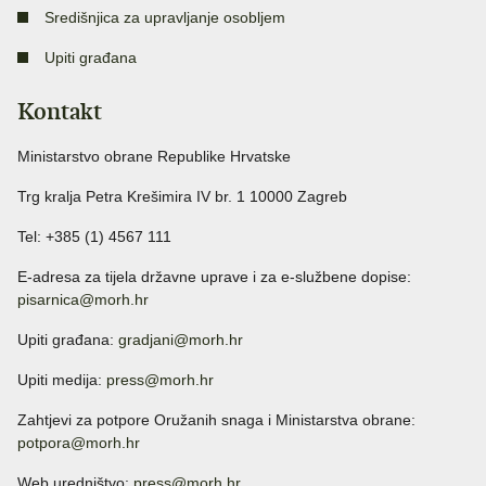
Središnjica za upravljanje osobljem
Upiti građana
Kontakt
Ministarstvo obrane Republike Hrvatske
Trg kralja Petra Krešimira IV br. 1 10000 Zagreb
Tel: +385 (1) 4567 111
E-adresa za tijela državne uprave i za e-službene dopise:
pisarnica@morh.hr
Upiti građana:
gradjani@morh.hr
Upiti medija:
press@morh.hr
Zahtjevi za potpore Oružanih snaga i Ministarstva obrane:
potpora@morh.hr
Web uredništvo:
press@morh.hr