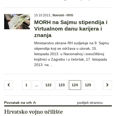
15.10.2013.
,
Novosti - HVU
MORH na Sajmu stipendija i
Virtualnom danu karijera i
znanja
Ministarstvo obrane RH sudjeluje na 9. Sajmu
stipendija koji se održava u utorak, 15.
listopada 2013. u Nacionalnoj i sveučilišnoj
knjižnici u Zagrebu i u četvrtak, 17. listopada
2013. na …
Brojevi
1
…
122
123
124
125
stranica
objava
Povratak na vrh
podijeli stranicu:
Hrvatsko vojno učilište