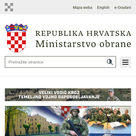
Mapa weba
English
e-Građani