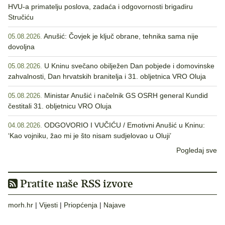
HVU-a primatelju poslova, zadaća i odgovornosti brigadiru
Stručiću
Anušić: Čovjek je ključ obrane, tehnika sama nije
05.08.2026.
dovoljna
U Kninu svečano obilježen Dan pobjede i domovinske
05.08.2026.
zahvalnosti, Dan hrvatskih branitelja i 31. obljetnica VRO Oluja
Ministar Anušić i načelnik GS OSRH general Kundid
05.08.2026.
čestitali 31. obljetnicu VRO Oluja
ODGOVORIO I VUČIĆU / Emotivni Anušić u Kninu:
04.08.2026.
‘Kao vojniku, žao mi je što nisam sudjelovao u Oluji’
Pogledaj sve
Pratite naše RSS izvore
morh.hr
|
Vijesti
|
Priopćenja
|
Najave