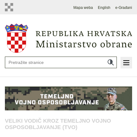
Mapa weba
English
e-Građani
VELIKI VODIČ KROZ TEMELJNO VOJNO
OSPOSOBLJAVANJE (TVO)