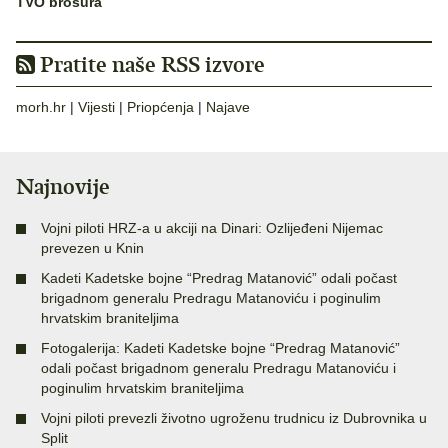
TVO brošura
Pratite naše RSS izvore
morh.hr
|
Vijesti
|
Priopćenja
|
Najave
Najnovije
Vojni piloti HRZ-a u akciji na Dinari: Ozlijeđeni Nijemac
prevezen u Knin
Kadeti Kadetske bojne “Predrag Matanović” odali počast
brigadnom generalu Predragu Matanoviću i poginulim
hrvatskim braniteljima
Fotogalerija: Kadeti Kadetske bojne “Predrag Matanović”
odali počast brigadnom generalu Predragu Matanoviću i
poginulim hrvatskim braniteljima
Vojni piloti prevezli životno ugroženu trudnicu iz Dubrovnika u
Split