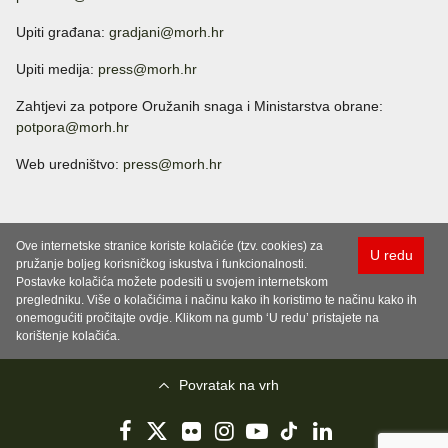
Upiti građana:
gradjani@morh.hr
Upiti medija:
press@morh.hr
Zahtjevi za potpore Oružanih snaga i Ministarstva obrane:
potpora@morh.hr
Web uredništvo:
press@morh.hr
Ove internetske stranice koriste kolačiće (tzv. cookies) za
U redu
pružanje boljeg korisničkog iskustva i funkcionalnosti.
Postavke kolačića možete podesiti u svojem internetskom
pregledniku. Više o kolačićima i načinu kako ih koristimo te načinu kako ih
onemogućiti pročitajte ovdje. Klikom na gumb ‘U redu’ pristajete na
korištenje kolačića.
Povratak na vrh