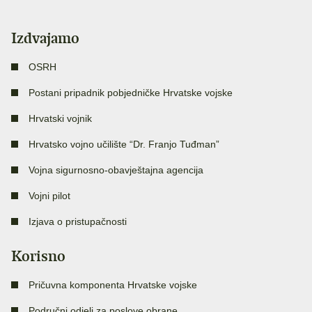
Izdvajamo
OSRH
Postani pripadnik pobjedničke Hrvatske vojske
Hrvatski vojnik
Hrvatsko vojno učilište “Dr. Franjo Tuđman”
Vojna sigurnosno-obavještajna agencija
Vojni pilot
Izjava o pristupačnosti
Korisno
Pričuvna komponenta Hrvatske vojske
Područni odjeli za poslove obrane