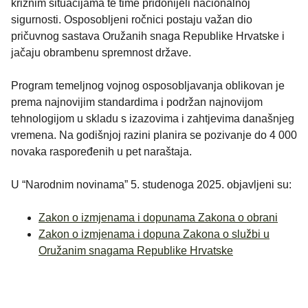
kriznim situacijama te time pridonijeli nacionalnoj
sigurnosti. Osposobljeni ročnici postaju važan dio
pričuvnog sastava Oružanih snaga Republike Hrvatske i
jačaju obrambenu spremnost države.
Program temeljnog vojnog osposobljavanja oblikovan je
prema najnovijim standardima i podržan najnovijom
tehnologijom u skladu s izazovima i zahtjevima današnjeg
vremena. Na godišnjoj razini planira se pozivanje do 4 000
novaka raspoređenih u pet naraštaja.
U “Narodnim novinama” 5. studenoga 2025. objavljeni su:
Zakon o izmjenama i dopunama Zakona o obrani
Zakon o izmjenama i dopuna Zakona o službi u
Oružanim snagama Republike Hrvatske