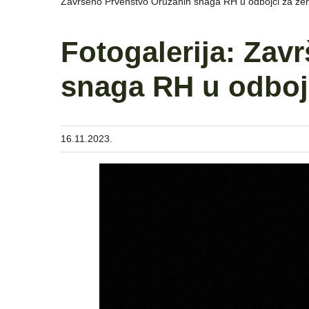
Završeno Prvenstvo Oružanih snaga RH u odbojci za žen
Fotogalerija: Zav
snaga RH u odboj
16.11.2023.