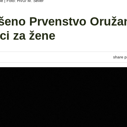
e | Foto: HVU/ M. Sever
ršeno Prvenstvo Oruža
ci za žene
share p