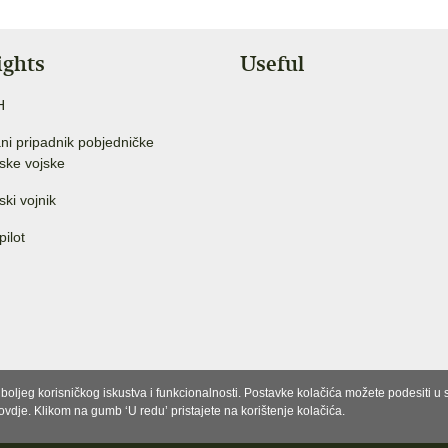
ights
Useful
H
ni pripadnik pobjedničke
ske vojske
ski vojnik
pilot
e boljeg korisničkog iskustva i funkcionalnosti. Postavke kolačića možete podesiti 
 ovdje. Klikom na gumb ‘U redu’ pristajete na korištenje kolačića.