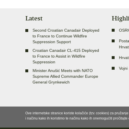
Latest
Highl
Second Croatian Canadair Deployed
OSR
to France to Continue Wildfire
Posta
Suppression Support
Hrvat
Croatian Canadair CL-415 Deployed
to France to Assist in Wildfire
Hrvat
Suppression
Vojni 
Minister Anušić Meets with NATO
Supreme Allied Commander Europe
General Grynkewich
Ove internetske stranice koriste kolačiće (tzv. cookies) za pružanj
i načinu kako ih koristimo te načinu kako ih onemogućiti pročitajte