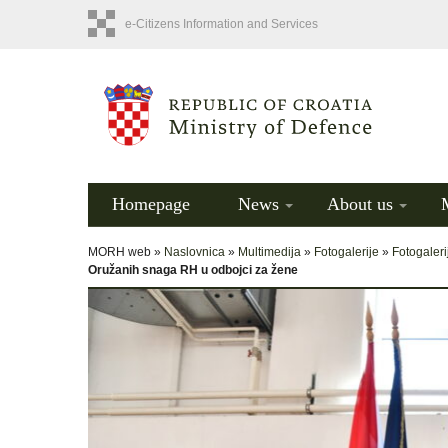
e-Citizens Information and Services
Homepage
News
About us
MORH web »
Naslovnica
»
Multimedija
»
Fotogalerije
»
Fotogaleri
Oružanih snaga RH u odbojci za žene