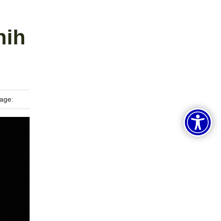
nih
age: