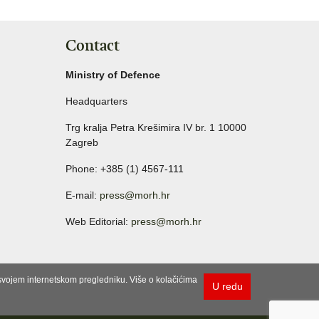
Contact
Ministry of Defence
Headquarters
Trg kralja Petra Krešimira IV br. 1 10000
Zagreb
Phone: +385 (1) 4567-111
E-mail:
press@morh.hr
Web Editorial:
press@morh.hr
u svojem internetskom pregledniku. Više o kolačićima
U redu