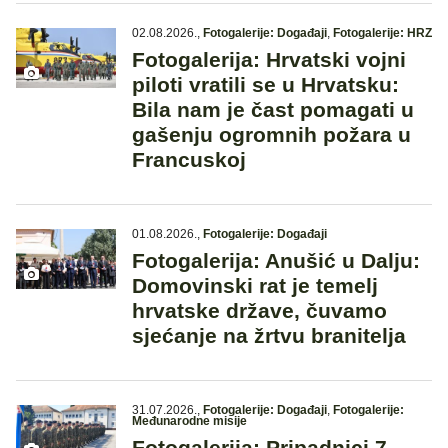
02.08.2026.
,
Fotogalerije: Događaji
,
Fotogalerije: HRZ
Fotogalerija: Hrvatski vojni
piloti vratili se u Hrvatsku:
Bila nam je čast pomagati u
gašenju ogromnih požara u
Francuskoj
01.08.2026.
,
Fotogalerije: Događaji
Fotogalerija: Anušić u Dalju:
Domovinski rat je temelj
hrvatske države, čuvamo
sjećanje na žrtvu branitelja
31.07.2026.
,
Fotogalerije: Događaji
,
Fotogalerije:
Međunarodne misije
Fotogalerija: Pripadnici 7.