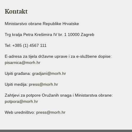
Kontakt
Ministarstvo obrane Republike Hrvatske
Trg kralja Petra Krešimira IV br. 1 10000 Zagreb
Tel: +385 (1) 4567 111
E-adresa za tijela državne uprave i za e-službene dopise:
pisarnica@morh.hr
Upiti građana:
gradjani@morh.hr
Upiti medija:
press@morh.hr
Zahtjevi za potpore Oružanih snaga i Ministarstva obrane:
potpora@morh.hr
Web uredništvo:
press@morh.hr