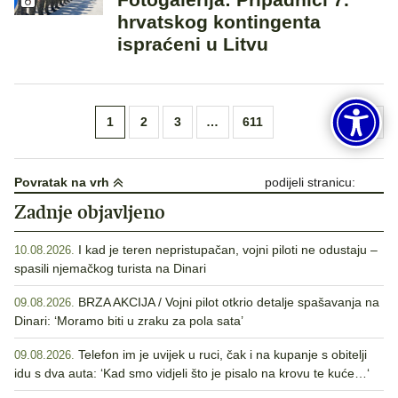
hrvatskog kontingenta
ispraćeni u Litvu
Brojevi
1
2
3
…
611
stranica
objava
Povratak na vrh
podijeli stranicu:
Zadnje objavljeno
I kad je teren nepristupačan, vojni piloti ne odustaju –
10.08.2026.
spasili njemačkog turista na Dinari
BRZA AKCIJA / Vojni pilot otkrio detalje spašavanja na
09.08.2026.
Dinari: ‘Moramo biti u zraku za pola sata’
Telefon im je uvijek u ruci, čak i na kupanje s obitelji
09.08.2026.
idu s dva auta: ‘Kad smo vidjeli što je pisalo na krovu te kuće…‘