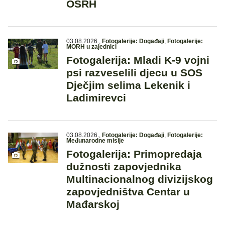
OSRH
03.08.2026.
,
Fotogalerije: Događaji
,
Fotogalerije:
MORH u zajednici
Fotogalerija: Mladi K-9 vojni
psi razveselili djecu u SOS
Dječjim selima Lekenik i
Ladimirevci
03.08.2026.
,
Fotogalerije: Događaji
,
Fotogalerije:
Međunarodne misije
Fotogalerija: Primopredaja
dužnosti zapovjednika
Multinacionalnog divizijskog
zapovjedništva Centar u
Mađarskoj