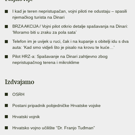
I kad je teren nepristupačan, vojni piloti ne odustaju – spasili
njemačkog turista na Dinari
BRZA AKCIJA / Vojni pilot otkrio detalje spašavanja na Dinari:
‘Moramo biti u zraku za pola sata’
Telefon im je uvijek u ruci, čak i na kupanje s obitelji idu s dva
auta: ‘Kad smo vidjeli što je pisalo na krovu te kuće…‘
Pilot HRZ-a: Spašavanje na Dinari zahtjevno zbog
nepristupačnog terena i mikroklime
Izdvajamo
OSRH
Postani pripadnik pobjedničke Hrvatske vojske
Hrvatski vojnik
Hrvatsko vojno učilište “Dr. Franjo Tuđman”