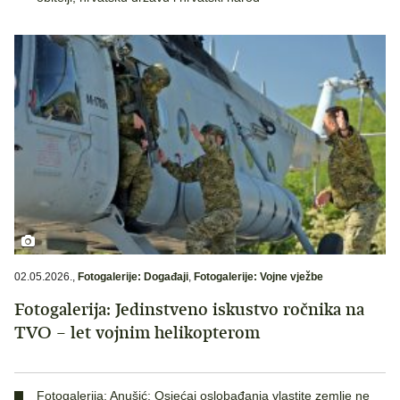
02.05.2026.
,
Fotogalerije: Događaji
,
Fotogalerije: Vojne vježbe
Fotogalerija: Jedinstveno iskustvo ročnika na
TVO – let vojnim helikopterom
Fotogalerija: Anušić: Osjećaj oslobađanja vlastite zemlje ne