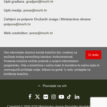
Upiti građana:
gradjani@morh.hr
Upiti medija:
press@morh.hr
Zahtjevi za potpore Oružanih snaga i Ministarstva obrane:
potpora@morh.hr
Web uredništvo:
press@morh.hr
Ove internetske stranice koriste kolačiće (tzv. cookies) za
U redu
pružanje boljeg korisničkog iskustva i funkcionalnosti.
Postavke kolačića možete podesiti u svojem internetskom
pregledniku. Više o kolačićima i načinu kako ih koristimo te načinu kako ih
onemogućiti pročitajte ovdje. Klikom na gumb ‘U redu’ pristajete na
korištenje kolačića.
Povratak na vrh
Copyright © 2008-2026 Ministarstvo obrane Republike Hrvatske..
Uvjeti