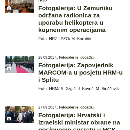
i PZO
Fotogalerija: U Zemuniku
održana radionica za
uporabu helikoptera u
kopnenim operacijama
Foto: HRZ i PZO/ M. Karačić
28.09.2017.
,
Fotogalerije: događaji
Fotogalerija: Zapovjednik
MARCOM-a u posjetu HRM-u
i Splitu
Foto: HRM/ S. Grgić, J. Kevrić, M. Siriščević
27.09.2017.
,
Fotogalerije: događaji
Fotogalerija: Hrvatski i
izraelski ministar obrane na
poslovnom susretu u HGK