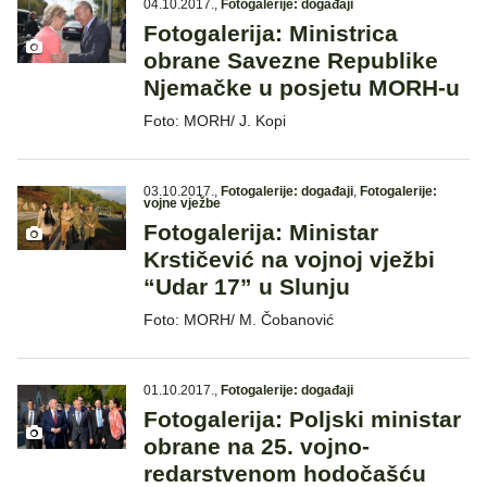
04.10.2017.
,
Fotogalerije: događaji
Fotogalerija: Ministrica
obrane Savezne Republike
Njemačke u posjetu MORH-u
Foto: MORH/ J. Kopi
03.10.2017.
,
Fotogalerije: događaji
,
Fotogalerije:
vojne vježbe
Fotogalerija: Ministar
Krstičević na vojnoj vježbi
“Udar 17” u Slunju
Foto: MORH/ M. Čobanović
01.10.2017.
,
Fotogalerije: događaji
Fotogalerija: Poljski ministar
obrane na 25. vojno-
redarstvenom hodočašću