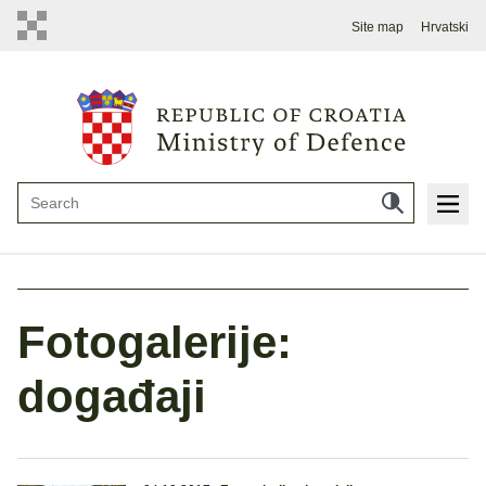
Site map
Hrvatski
Fotogalerije:
događaji