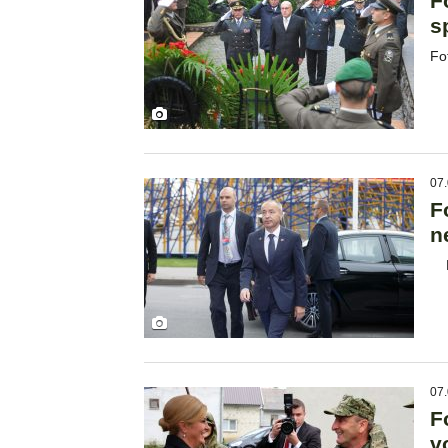
F
s
Fo
07.
F
n
Fo
07.
F
v