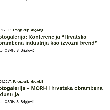
09.2017.
,
Fotogalerije: događaji
otogalerija: Konferencija “Hrvatska
brambena industrija kao izvozni brend”
to: OSRH/ S. Brigljević
09.2017.
,
Fotogalerije: događaji
otogalerija – MORH i hrvatska obrambena
ndustrija
to: OSRH/ S. Brigljević