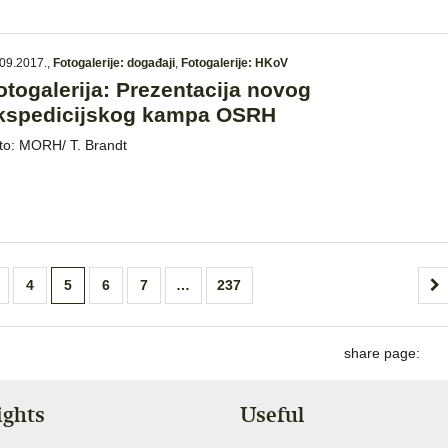
09.2017.
,
Fotogalerije: događaji
,
Fotogalerije: HKoV
otogalerija: Prezentacija novog
kspedicijskog kampa OSRH
to: MORH/ T. Brandt
4
5
6
7
…
237
share page:
ights
Useful