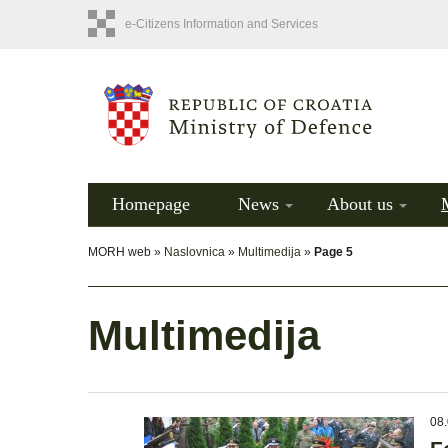
e-Citizens Information and Services
Homepage
News
About us
MORH web »
Naslovnica
»
Multimedija
»
Page 5
Multimedija
08.