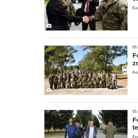
Fo
05.
F
z
Fo
05.
F
t
Fo