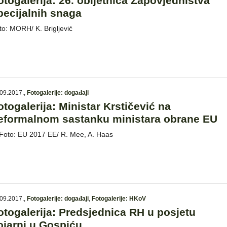
otogalerija: 26. obljetnica Zapovjedništva
pecijalnih snaga
to: MORH/ K. Brigljević
09.2017.
,
Fotogalerije: događaji
otogalerija: Ministar Krstičević na
eformalnom sastanku ministara obrane EU
to: EU 2017 EE/ R. Mee, A. Haas
09.2017.
,
Fotogalerije: događaji
,
Fotogalerije: HKoV
otogalerija: Predsjednica RH u posjetu
ojarni u Gospiću