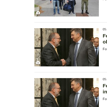
05.
F
o
Fo
05.
F
i
Fo