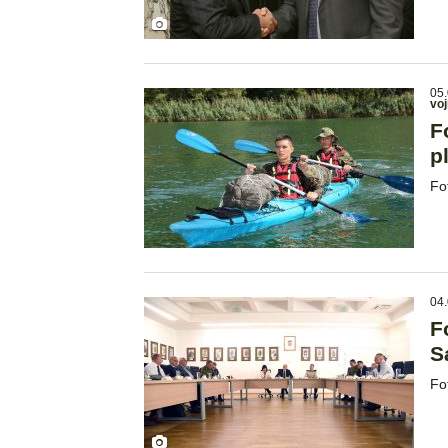
05.
voj
F
p
Fo
04.
F
S
Fo