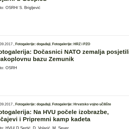
to: OSRH/ S. Brigljević
09.2017.
,
Fotogalerije: događaji
,
Fotogalerije: HRZ i PZO
otogalerija: Dočasnici NATO zemalja posjetil
rakoplovnu bazu Zemunik
to: OSRH
09.2017.
,
Fotogalerije: događaji
,
Fotogalerije: Hrvatsko vojno učilište
otogalerija: Na HVU počele izobrazbe,
ečajevi i Pripremni kamp kadeta
to: HVU/ D.Sertić, D. Volarić, M. Sever