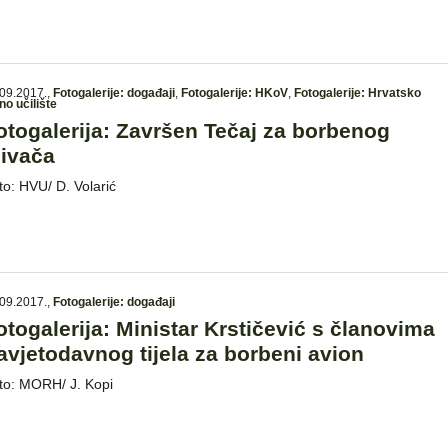
09.2017.
,
Fotogalerije: događaji
,
Fotogalerije: HKoV
,
Fotogalerije: Hrvatsko
no učilište
otogalerija: Završen Tečaj za borbenog
livača
to: HVU/ D. Volarić
09.2017.
,
Fotogalerije: događaji
otogalerija: Ministar Krstičević s članovima
avjetodavnog tijela za borbeni avion
to: MORH/ J. Kopi