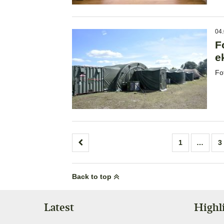
04.
F
e
Fo
Posts
1
…
3
pagination
Back to top
Latest
Highl