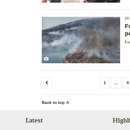
24.
F
p
Fo
Posts
1
…
4
pagination
Back to top
Latest
Highl