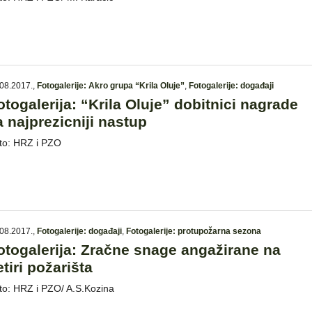
08.2017.
,
Fotogalerije: Akro grupa “Krila Oluje”
,
Fotogalerije: događaji
otogalerija: “Krila Oluje” dobitnici nagrade
a najprezicniji nastup
to: HRZ i PZO
08.2017.
,
Fotogalerije: događaji
,
Fotogalerije: protupožarna sezona
otogalerija: Zračne snage angažirane na
etiri požarišta
to: HRZ i PZO/ A.S.Kozina