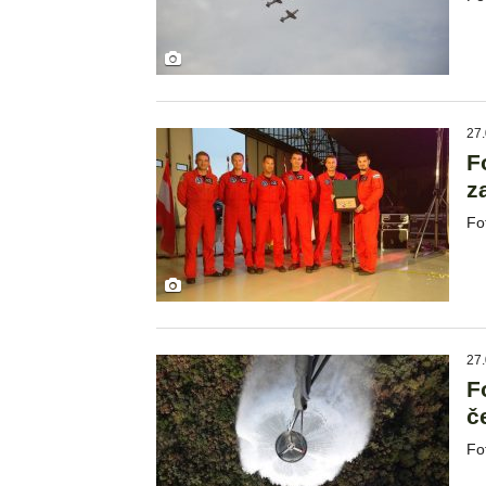
27.
F
z
Fo
27.
F
č
Fo