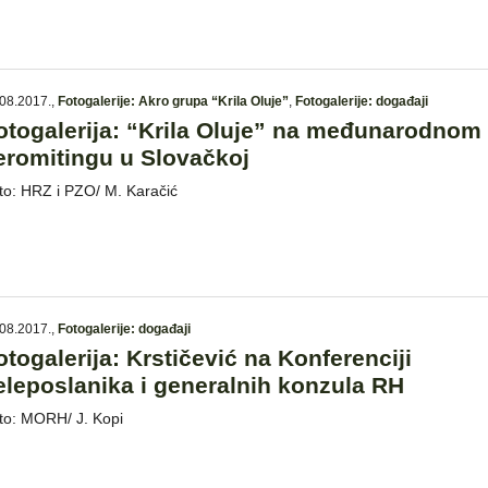
08.2017.
,
Fotogalerije: Akro grupa “Krila Oluje”
,
Fotogalerije: događaji
otogalerija: “Krila Oluje” na međunarodnom
eromitingu u Slovačkoj
to: HRZ i PZO/ M. Karačić
08.2017.
,
Fotogalerije: događaji
otogalerija: Krstičević na Konferenciji
eleposlanika i generalnih konzula RH
to: MORH/ J. Kopi