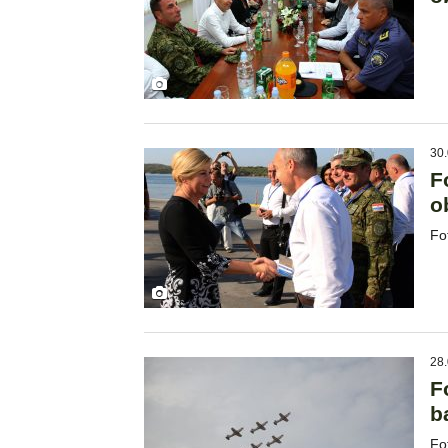
30.
F
o
Fo
28.
F
b
Fo