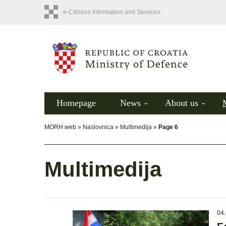
e-Citizens Information and Services
Homepage
News
About us
MORH web »
Naslovnica
»
Multimedija
»
Page 6
Multimedija
04.