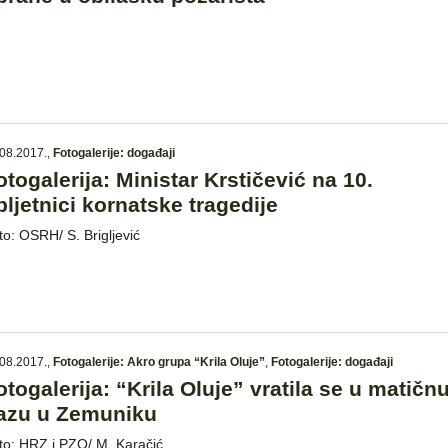
08.2017.
,
Fotogalerije: događaji
otogalerija: Ministar Krstičević na 10.
bljetnici kornatske tragedije
to: OSRH/ S. Brigljević
08.2017.
,
Fotogalerije: Akro grupa “Krila Oluje”
,
Fotogalerije: događaji
otogalerija: “Krila Oluje” vratila se u matičn
azu u Zemuniku
to: HRZ i PZO/ M. Karačić