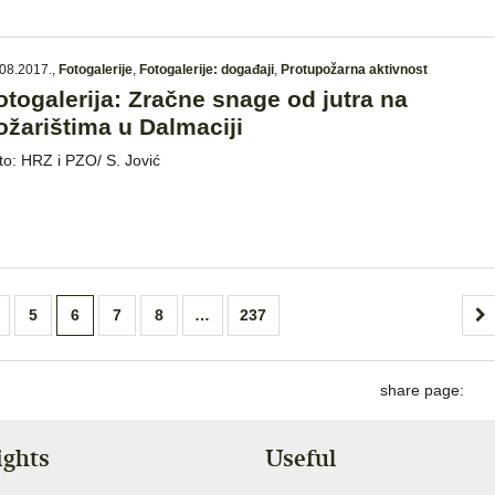
08.2017.
,
Fotogalerije
,
Fotogalerije: događaji
,
Protupožarna aktivnost
otogalerija: Zračne snage od jutra na
ožarištima u Dalmaciji
to: HRZ i PZO/ S. Jović
5
6
7
8
…
237
share page:
ights
Useful