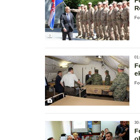
F
R
Fo
01.
F
e
Fo
30.
F
o