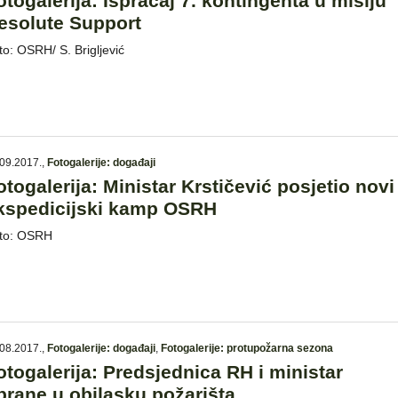
otogalerija: Ispraćaj 7. kontingenta u misiju
esolute Support
to: OSRH/ S. Brigljević
09.2017.
,
Fotogalerije: događaji
otogalerija: Ministar Krstičević posjetio novi
kspedicijski kamp OSRH
to: OSRH
08.2017.
,
Fotogalerije: događaji
,
Fotogalerije: protupožarna sezona
otogalerija: Predsjednica RH i ministar
brane u obilasku požarišta