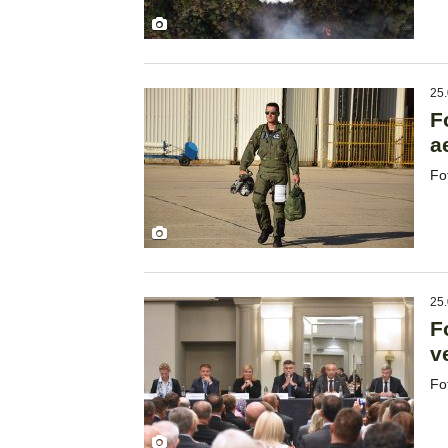
25.
F
a
Fo
25.
F
v
Fo