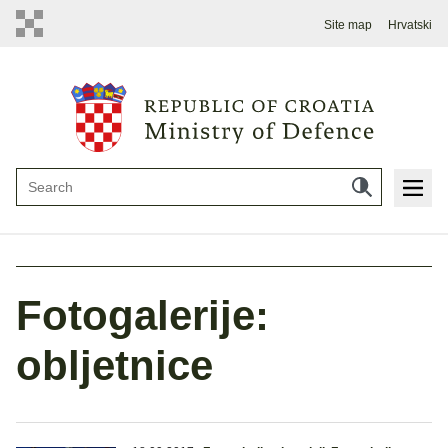
Site map
Hrvatski
Fotogalerije:
obljetnice