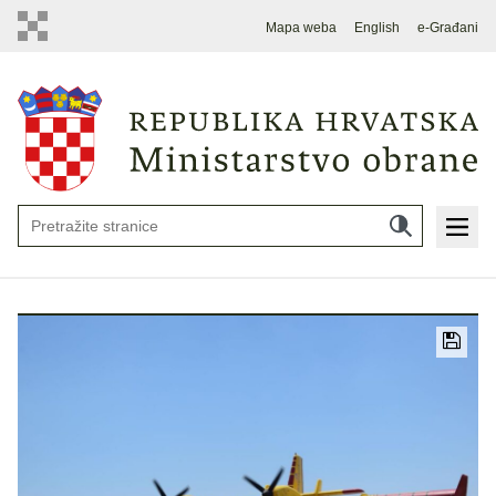
Mapa weba
English
e-Građani