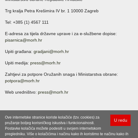
Trg kralja Petra Krešimira IV br. 1 10000 Zagreb
Tel: +385 (1) 4567 111
E-adresa za tijela državne uprave i za e-službene dopise:
pisarnica@morh.hr
Upiti građana:
gradjani@morh.hr
Upiti medija:
press@morh.hr
Zahtjevi za potpore Oružanih snaga i Ministarstva obrane:
potpora@morh.hr
Web uredništvo:
press@morh.hr
Ove internetske stranice koriste kolačiće (tzv. cookies) za
U redu
pružanje boljeg korisničkog iskustva i funkcionalnosti.
Postavke kolačića možete podesiti u svojem internetskom
pregledniku. Više o kolačićima i načinu kako ih koristimo te načinu kako ih