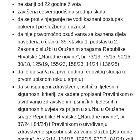
ne stariji od 22 godine života
završena četverogodišnja srednja škola
da se protiv njega/nje ne vodi kazneni postupak
pokrenut po službenoj dužnosti
da nije pravomoćno osuđivan/a za kaznena djela
navedena u članku 35. stavku 1. podstavku 2.
Zakona o službi u Oružanim snagama Republike
Hrvatske („Narodne novine”, br. 73/13, 75/15, 50/16,
30/18, 125/19, 155/23, 158/23, 14/24 i 136/25)
da je upisan/a na prvu godinu redovitog studija (u
prvom upisnom roku u srpnju)
da su ispunjeni zdravstveni, psihički, tjelesni i
sigurnosni kriteriji za kadete propisani Pravilnikom o
utvrđivanju zdravstvenih, psihičkih, tjelesnih i
sigurnosnih uvjeta za prijam u službu u Oružane
snage Republike Hrvatske („Narodne novine”, br.
37/24 i 84/24) i Pravilnikom o utvrđivanju
zdravstvene sposobnosti za vojnu službu („Narodne
novine”, br. 42/14, 134/15, 109/16, 97/17 i 84/24) koji