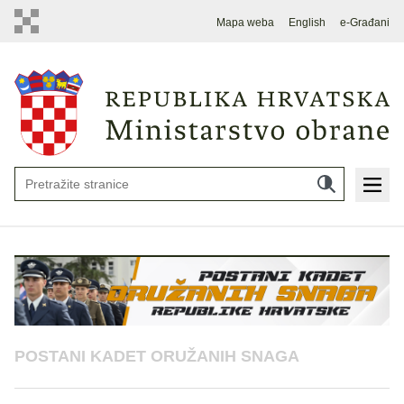
Mapa weba
English
e-Građani
POSTANI KADET ORUŽANIH SNAGA