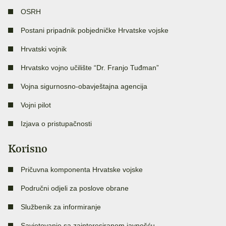
OSRH
Postani pripadnik pobjedničke Hrvatske vojske
Hrvatski vojnik
Hrvatsko vojno učilište “Dr. Franjo Tuđman”
Vojna sigurnosno-obavještajna agencija
Vojni pilot
Izjava o pristupačnosti
Korisno
Pričuvna komponenta Hrvatske vojske
Područni odjeli za poslove obrane
Službenik za informiranje
Savjetovanje sa zainteresiranom javnošću