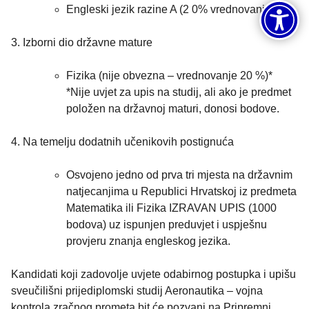
Engleski jezik razine A (2 0% vrednovanje)
3. Izborni dio državne mature
Fizika (nije obvezna – vrednovanje 20 %)*
*Nije uvjet za upis na studij, ali ako je predmet
položen na državnoj maturi, donosi bodove.
4. Na temelju dodatnih učenikovih postignuća
Osvojeno jedno od prva tri mjesta na državnim
natjecanjima u Republici Hrvatskoj iz predmeta
Matematika ili Fizika IZRAVAN UPIS (1000
bodova) uz ispunjen preduvjet i uspješnu
provjeru znanja engleskog jezika.
Kandidati koji zadovolje uvjete odabirnog postupka i upišu
sveučilišni prijediplomski studij Aeronautika – vojna
kontrola zračnog prometa bit će pozvani na Pripremni