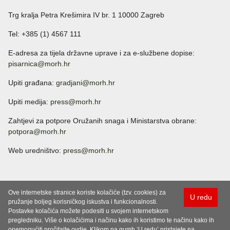
Trg kralja Petra Krešimira IV br. 1 10000 Zagreb
Tel: +385 (1) 4567 111
E-adresa za tijela državne uprave i za e-službene dopise:
pisarnica@morh.hr
Upiti građana:
gradjani@morh.hr
Upiti medija:
press@morh.hr
Zahtjevi za potpore Oružanih snaga i Ministarstva obrane:
potpora@morh.hr
Web uredništvo:
press@morh.hr
Ove internetske stranice koriste kolačiće (tzv. cookies) za
U redu
pružanje boljeg korisničkog iskustva i funkcionalnosti.
Postavke kolačića možete podesiti u svojem internetskom
pregledniku. Više o kolačićima i načinu kako ih koristimo te načinu kako ih
onemogućiti pročitajte ovdje. Klikom na gumb ‘U redu’ pristajete na