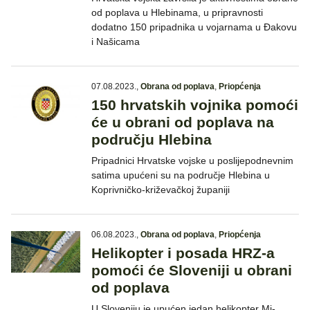
od poplava u Hlebinama, u pripravnosti
dodatno 150 pripadnika u vojarnama u Đakovu
i Našicama
07.08.2023.
,
Obrana od poplava
,
Priopćenja
150 hrvatskih vojnika pomoći
će u obrani od poplava na
području Hlebina
Pripadnici Hrvatske vojske u poslijepodnevnim
satima upućeni su na područje Hlebina u
Koprivničko-križevačkoj županiji
06.08.2023.
,
Obrana od poplava
,
Priopćenja
Helikopter i posada HRZ-a
pomoći će Sloveniji u obrani
od poplava
U Sloveniju je upućen jedan helikopter Mi-