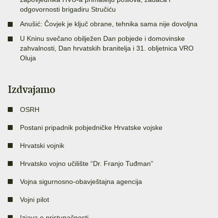
odgovornosti brigadiru Stručiću
Anušić: Čovjek je ključ obrane, tehnika sama nije dovoljna
U Kninu svečano obilježen Dan pobjede i domovinske
zahvalnosti, Dan hrvatskih branitelja i 31. obljetnica VRO
Oluja
Izdvajamo
OSRH
Postani pripadnik pobjedničke Hrvatske vojske
Hrvatski vojnik
Hrvatsko vojno učilište “Dr. Franjo Tuđman”
Vojna sigurnosno-obavještajna agencija
Vojni pilot
Izjava o pristupačnosti