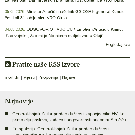
zahvalnosti, Dan hrvatskih branitelja i 31. obljetnica VRO Oluja
Ministar Anušić i načelnik GS OSRH general Kundid
05.08.2026.
čestitali 31. obljetnicu VRO Oluja
ODGOVORIO I VUČIĆU / Emotivni Anušić u Kninu:
04.08.2026.
‘Kao vojniku, žao mi je što nisam sudjelovao u Oluji’
Pogledaj sve
Pratite naše RSS izvore
morh.hr
|
Vijesti
|
Priopćenja
|
Najave
Najnovije
General-bojnik Zdilar predao dužnosti zapovjednika HVU-a
primatelju poslova, zadaća i odgovornosti brigadiru Stručiću
Fotogalerija: General-bojnik Zdilar predao dužnosti
zapovjednika HVU-a primatelju poslova, zadaća i