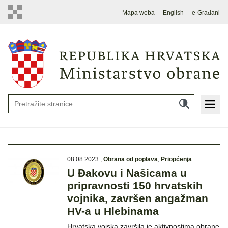
Mapa weba
English
e-Građani
08.08.2023.
,
Obrana od poplava
,
Priopćenja
U Đakovu i Našicama u
pripravnosti 150 hrvatskih
vojnika, završen angažman
HV-a u Hlebinama
Hrvatska vojska završila je aktivnostima obrane