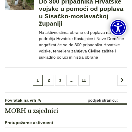
Do 300 pripadnika Hrvatske
vojske u pomoći od poplava
u Sisačko-moslavačkoj
županiji
Na aktivnostima obrane od poplava na
području Hrvatske Kostajnice i Nove Drenčine
angažirat će se do 300 pripadnika Hrvatske
vojske, temeljem zahtjeva Civilne zaštite i
sukladno odluci ministra obrane
Brojevi
1
2
3
…
11
stranica
objava
Povratak na vrh
podijeli stranicu:
MORH u zajednici
Protupožarne aktivnosti