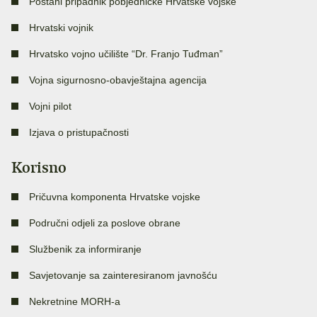
Postani pripadnik pobjedničke Hrvatske vojske
Hrvatski vojnik
Hrvatsko vojno učilište “Dr. Franjo Tuđman”
Vojna sigurnosno-obavještajna agencija
Vojni pilot
Izjava o pristupačnosti
Korisno
Pričuvna komponenta Hrvatske vojske
Područni odjeli za poslove obrane
Službenik za informiranje
Savjetovanje sa zainteresiranom javnošću
Nekretnine MORH-a