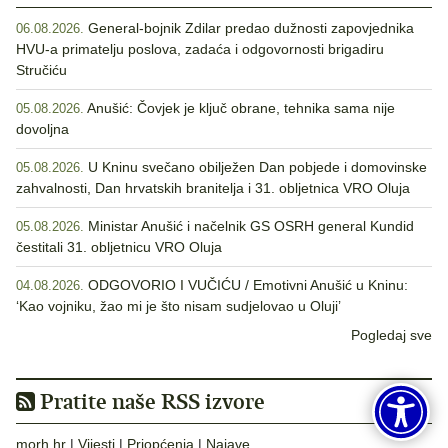
General-bojnik Zdilar predao dužnosti zapovjednika
06.08.2026.
HVU-a primatelju poslova, zadaća i odgovornosti brigadiru
Stručiću
Anušić: Čovjek je ključ obrane, tehnika sama nije
05.08.2026.
dovoljna
U Kninu svečano obilježen Dan pobjede i domovinske
05.08.2026.
zahvalnosti, Dan hrvatskih branitelja i 31. obljetnica VRO Oluja
Ministar Anušić i načelnik GS OSRH general Kundid
05.08.2026.
čestitali 31. obljetnicu VRO Oluja
ODGOVORIO I VUČIĆU / Emotivni Anušić u Kninu:
04.08.2026.
‘Kao vojniku, žao mi je što nisam sudjelovao u Oluji’
Pogledaj sve
Pratite naše RSS izvore
morh.hr
|
Vijesti
|
Priopćenja
|
Najave