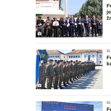
F
j
ž
31.
F
k
31.
F