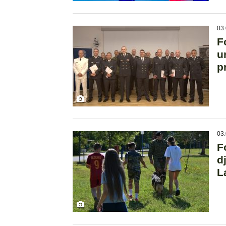
03.
F
u
p
03.
F
d
L