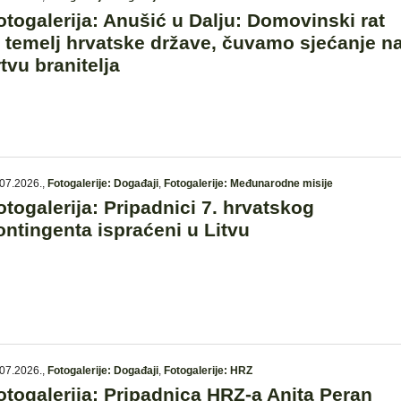
otogalerija: Anušić u Dalju: Domovinski rat
e temelj hrvatske države, čuvamo sjećanje n
rtvu branitelja
07.2026.
,
Fotogalerije: Događaji
,
Fotogalerije: Međunarodne misije
otogalerija: Pripadnici 7. hrvatskog
ontingenta ispraćeni u Litvu
07.2026.
,
Fotogalerije: Događaji
,
Fotogalerije: HRZ
otogalerija: Pripadnica HRZ-a Anita Peran