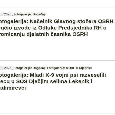
08.2026.
,
Fotogalerije: Događaji
otogalerija: Načelnik Glavnog stožera OSRH
ručio izvode iz Odluke Predsjednika RH o
romicanju djelatnih časnika OSRH
08.2026.
,
Fotogalerije: Događaji
,
Fotogalerije: MORH u zajednici
otogalerija: Mladi K-9 vojni psi razveselili
jecu u SOS Dječjim selima Lekenik i
adimirevci