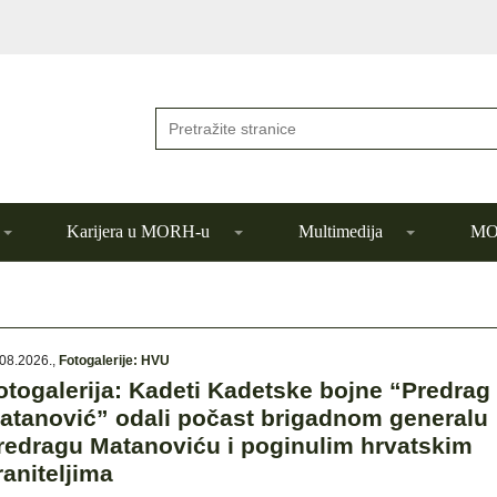
Karijera u MORH-u
Multimedija
MOR
08.2026.
,
Fotogalerije: HVU
otogalerija: Kadeti Kadetske bojne “Predrag
atanović” odali počast brigadnom generalu
redragu Matanoviću i poginulim hrvatskim
raniteljima