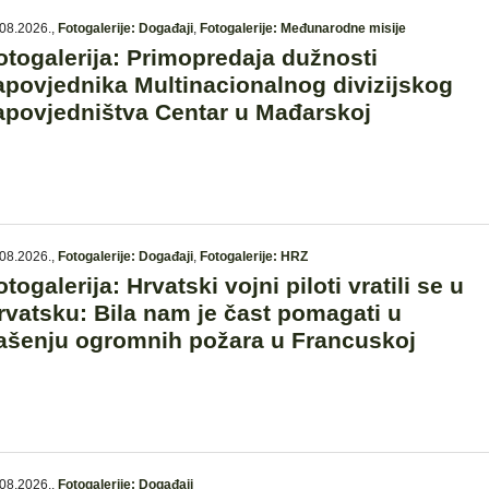
08.2026.
,
Fotogalerije: Događaji
,
Fotogalerije: Međunarodne misije
otogalerija: Primopredaja dužnosti
apovjednika Multinacionalnog divizijskog
apovjedništva Centar u Mađarskoj
08.2026.
,
Fotogalerije: Događaji
,
Fotogalerije: HRZ
otogalerija: Hrvatski vojni piloti vratili se u
rvatsku: Bila nam je čast pomagati u
ašenju ogromnih požara u Francuskoj
08.2026.
,
Fotogalerije: Događaji