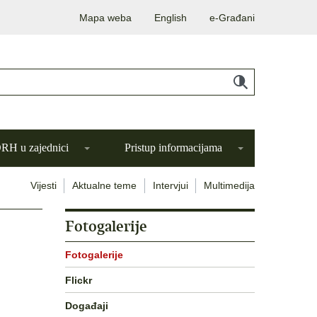
Mapa weba
English
e-Građani
H u zajednici
Pristup informacijama
Vijesti
Aktualne teme
Intervjui
Multimedija
Fotogalerije
Fotogalerije
Flickr
Događaji