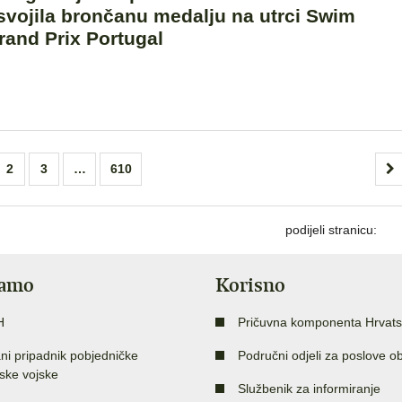
svojila brončanu medalju na utrci Swim
rand Prix Portugal
2
3
…
610
podijeli stranicu:
jamo
Korisno
H
Pričuvna komponenta Hrvats
ni pripadnik pobjedničke
Područni odjeli za poslove o
ske vojske
Službenik za informiranje