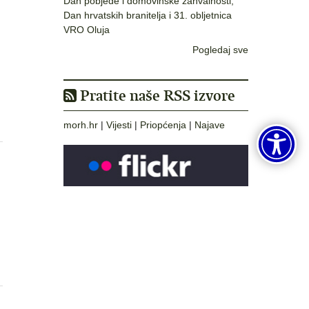
Dan pobjede i domovinske zahvalnosti,
Dan hrvatskih branitelja i 31. obljetnica
VRO Oluja
Pogledaj sve
Pratite naše RSS izvore
morh.hr
|
Vijesti
|
Priopćenja
|
Najave