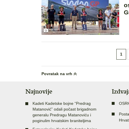
o
G
Brojevi
1
stranica
objava
Povratak na vrh
Najnovije
Izdva
Kadeti Kadetske bojne “Predrag
OSR
Matanović” odali počast brigadnom
Posta
generalu Predragu Matanoviću i
Hrvat
poginulim hrvatskim braniteljima