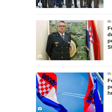
06.
F
d
p
S
05.
F
p
h