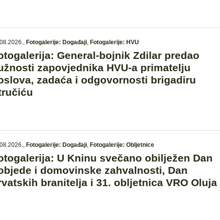
08.2026.
,
Fotogalerije: Događaji
,
Fotogalerije: HVU
otogalerija: General-bojnik Zdilar predao
užnosti zapovjednika HVU-a primatelju
oslova, zadaća i odgovornosti brigadiru
tručiću
08.2026.
,
Fotogalerije: Događaji
,
Fotogalerije: Obljetnice
otogalerija: U Kninu svečano obilježen Dan
objede i domovinske zahvalnosti, Dan
rvatskih branitelja i 31. obljetnica VRO Oluja