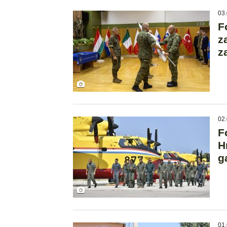
03.
F
z
z
02.
F
H
g
01.