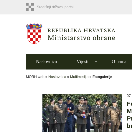
Središnji državni portal
Naslovnica
Vijesti
O nama
MORH web »
Naslovnica
»
Multimedija
»
Fotogalerije
07.
F
M
P
b