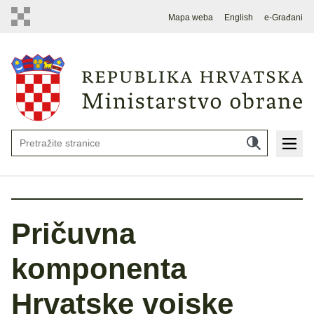
Mapa weba
English
e-Građani
Pričuvna
komponenta
Hrvatske vojske