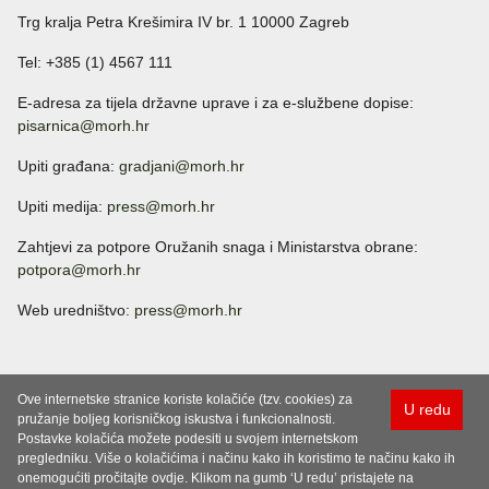
Trg kralja Petra Krešimira IV br. 1 10000 Zagreb
Tel: +385 (1) 4567 111
E-adresa za tijela državne uprave i za e-službene dopise:
pisarnica@morh.hr
Upiti građana:
gradjani@morh.hr
Upiti medija:
press@morh.hr
Zahtjevi za potpore Oružanih snaga i Ministarstva obrane:
potpora@morh.hr
Web uredništvo:
press@morh.hr
Ove internetske stranice koriste kolačiće (tzv. cookies) za
U redu
pružanje boljeg korisničkog iskustva i funkcionalnosti.
Postavke kolačića možete podesiti u svojem internetskom
pregledniku. Više o kolačićima i načinu kako ih koristimo te načinu kako ih
onemogućiti pročitajte ovdje. Klikom na gumb ‘U redu’ pristajete na