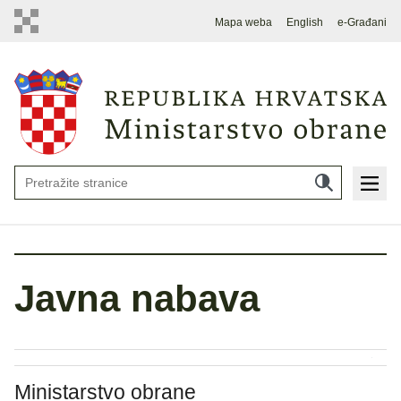
Mapa weba
English
e-Građani
Javna nabava
Ministarstvo obrane