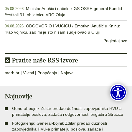
Ministar Anušić i načelnik GS OSRH general Kundid
05.08.2026.
čestitali 31. obljetnicu VRO Oluja
ODGOVORIO I VUČIĆU / Emotivni Anušić u Kninu:
04.08.2026.
‘Kao vojniku, žao mi je što nisam sudjelovao u Oluji’
Pogledaj sve
Pratite naše RSS izvore
morh.hr
|
Vijesti
|
Priopćenja
|
Najave
Najnovije
General-bojnik Zdilar predao dužnosti zapovjednika HVU-a
primatelju poslova, zadaća i odgovornosti brigadiru Stručiću
Fotogalerija: General-bojnik Zdilar predao dužnosti
zapovjednika HVU-a primatelju poslova, zadaća i