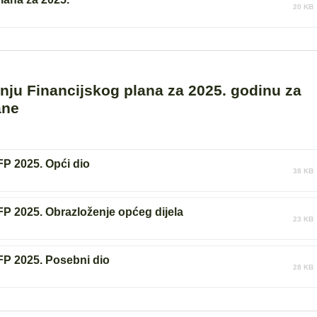
20 KB
šenju Financijskog plana za 2025. godinu za
ane
 FP 2025. Opći dio
38 KB
 FP 2025. Obrazloženje općeg dijela
23 KB
 FP 2025. Posebni dio
28 KB