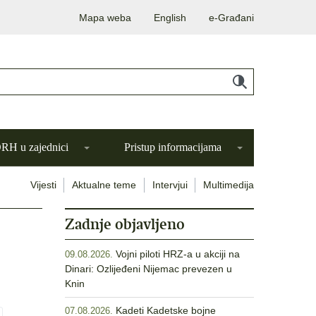
Mapa weba
English
e-Građani
H u zajednici
Pristup informacijama
Vijesti
Aktualne teme
Intervjui
Multimedija
Zadnje objavljeno
Vojni piloti HRZ-a u akciji na
09.08.2026.
Dinari: Ozlijeđeni Nijemac prevezen u
Knin
Kadeti Kadetske bojne
07.08.2026.