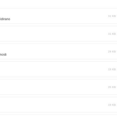
31 KB
lidirano
31 KB
29 KB
nosti
19 KB
20 KB
19 KB