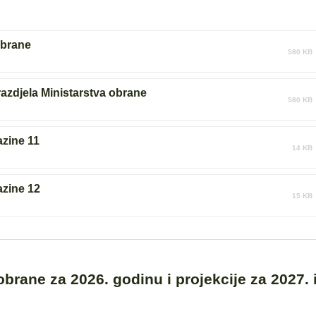
obrane
580 KB
 razdjela Ministarstva obrane
580 KB
azine 11
14 KB
azine 12
15 KB
obrane za 2026. godinu i projekcije za 2027. 