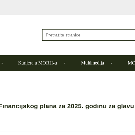
Karijera u MORH-u
Multimedija
MOR
 Financijskog plana za 2025. godinu za glavu