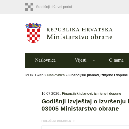
Središnji državni portal
Naslovnica
Vijesti
O nama
MORH web »
Naslovnica
»
Financijski planovi, izmjene i dopune
16.07.2026.
,
Financijski planovi, izmjene i dopune
Godišnji izvještaj o izvršenju
03005 Ministarstvo obrane
PRILOŽENI DOKUMENTI: