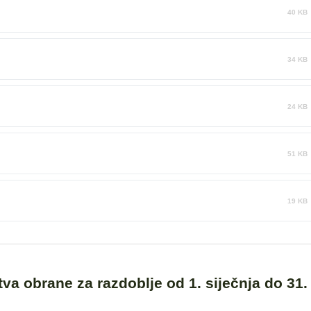
40 KB
34 KB
24 KB
51 KB
19 KB
stva obrane za razdoblje od 1. siječnja do 31.