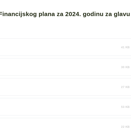
 Financijskog plana za 2024. godinu za glavu
41 KB
30 KB
27 KB
53 KB
22 KB