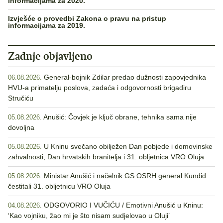
informacijama za 2020.
Izvješće o provedbi Zakona o pravu na pristup
informacijama za 2019.
Zadnje objavljeno
General-bojnik Zdilar predao dužnosti zapovjednika
06.08.2026.
HVU-a primatelju poslova, zadaća i odgovornosti brigadiru
Stručiću
Anušić: Čovjek je ključ obrane, tehnika sama nije
05.08.2026.
dovoljna
U Kninu svečano obilježen Dan pobjede i domovinske
05.08.2026.
zahvalnosti, Dan hrvatskih branitelja i 31. obljetnica VRO Oluja
Ministar Anušić i načelnik GS OSRH general Kundid
05.08.2026.
čestitali 31. obljetnicu VRO Oluja
ODGOVORIO I VUČIĆU / Emotivni Anušić u Kninu:
04.08.2026.
‘Kao vojniku, žao mi je što nisam sudjelovao u Oluji’