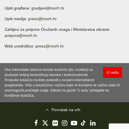
Upiti građana:
gradjani@morh.hr
Upiti medija:
press@morh.hr
Zahtjevi za potpore Oružanih snaga i Ministarstva obrane:
potpora@morh.hr
Web uredništvo:
press@morh.hr
Ove internetske stranice koriste kolačiće (tzv. cookies) za
U redu
pružanje boljeg korisničkog iskustva i funkcionalnosti.
Postavke kolačića možete podesiti u svojem internetskom
pregledniku. Više o kolačićima i načinu kako ih koristimo te načinu kako ih
onemogućiti pročitajte ovdje. Klikom na gumb ‘U redu’ pristajete na
korištenje kolačića.
Povratak na vrh