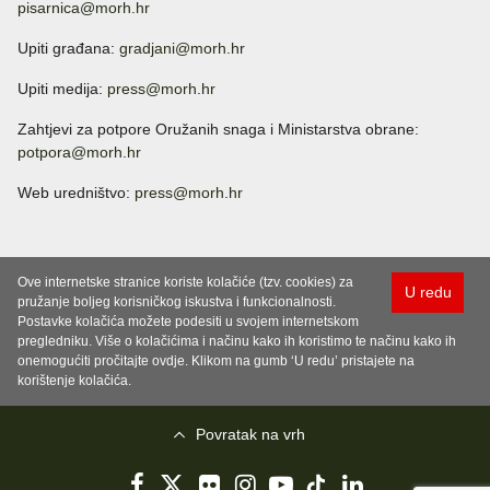
pisarnica@morh.hr
Upiti građana:
gradjani@morh.hr
Upiti medija:
press@morh.hr
Zahtjevi za potpore Oružanih snaga i Ministarstva obrane:
potpora@morh.hr
Web uredništvo:
press@morh.hr
Ove internetske stranice koriste kolačiće (tzv. cookies) za
U redu
pružanje boljeg korisničkog iskustva i funkcionalnosti.
Postavke kolačića možete podesiti u svojem internetskom
pregledniku. Više o kolačićima i načinu kako ih koristimo te načinu kako ih
onemogućiti pročitajte ovdje. Klikom na gumb ‘U redu’ pristajete na
korištenje kolačića.
Povratak na vrh