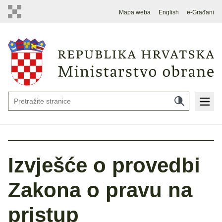
Mapa weba
English
e-Građani
Izvješće o provedbi
Zakona o pravu na
pristup