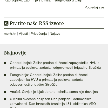
‘Kao vojniku, žao mi je što nisam sudjelovao u Oluji’
Pogledaj sve
Pratite naše RSS izvore
morh.hr
|
Vijesti
|
Priopćenja
|
Najave
Najnovije
General-bojnik Zdilar predao dužnosti zapovjednika HVU-a
primatelju poslova, zadaća i odgovornosti brigadiru Stručiću
Fotogalerija: General-bojnik Zdilar predao dužnosti
zapovjednika HVU-a primatelju poslova, zadaća i
odgovornosti brigadiru Stručiću
Anušić: Čovjek je ključ obrane, tehnika sama nije dovoljna
U Kninu svečano obilježen Dan pobjede i domovinske
zahvalnosti, Dan hrvatskih branitelja i 31. obljetnica VRO