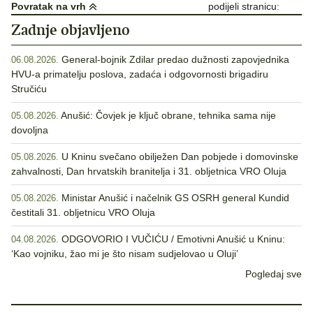
Povratak na vrh
podijeli stranicu:
Zadnje objavljeno
General-bojnik Zdilar predao dužnosti zapovjednika
06.08.2026.
HVU-a primatelju poslova, zadaća i odgovornosti brigadiru
Stručiću
Anušić: Čovjek je ključ obrane, tehnika sama nije
05.08.2026.
dovoljna
U Kninu svečano obilježen Dan pobjede i domovinske
05.08.2026.
zahvalnosti, Dan hrvatskih branitelja i 31. obljetnica VRO Oluja
Ministar Anušić i načelnik GS OSRH general Kundid
05.08.2026.
čestitali 31. obljetnicu VRO Oluja
ODGOVORIO I VUČIĆU / Emotivni Anušić u Kninu:
04.08.2026.
‘Kao vojniku, žao mi je što nisam sudjelovao u Oluji’
Pogledaj sve