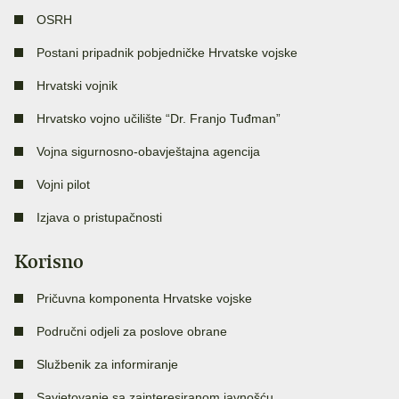
OSRH
Postani pripadnik pobjedničke Hrvatske vojske
Hrvatski vojnik
Hrvatsko vojno učilište “Dr. Franjo Tuđman”
Vojna sigurnosno-obavještajna agencija
Vojni pilot
Izjava o pristupačnosti
Korisno
Pričuvna komponenta Hrvatske vojske
Područni odjeli za poslove obrane
Službenik za informiranje
Savjetovanje sa zainteresiranom javnošću