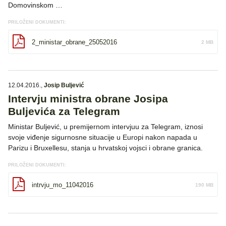
Domovinskom …
PRILOŽENI DOKUMENTI:
2_ministar_obrane_25052016
2 MB
12.04.2016.
,
Josip Buljević
Intervju ministra obrane Josipa
Buljevića za Telegram
Ministar Buljević, u premijernom intervjuu za Telegram, iznosi
svoje viđenje sigurnosne situacije u Europi nakon napada u
Parizu i Bruxellesu, stanja u hrvatskoj vojsci i obrane granica.
PRILOŽENI DOKUMENTI:
intrvju_mo_11042016
190 MB