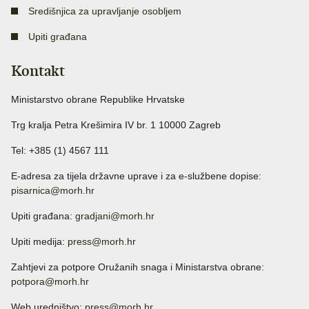
Središnjica za upravljanje osobljem
Upiti građana
Kontakt
Ministarstvo obrane Republike Hrvatske
Trg kralja Petra Krešimira IV br. 1 10000 Zagreb
Tel: +385 (1) 4567 111
E-adresa za tijela državne uprave i za e-službene dopise:
pisarnica@morh.hr
Upiti građana:
gradjani@morh.hr
Upiti medija:
press@morh.hr
Zahtjevi za potpore Oružanih snaga i Ministarstva obrane:
potpora@morh.hr
Web uredništvo:
press@morh.hr