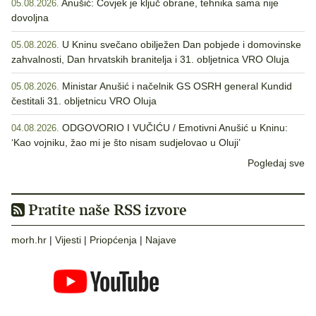
Anušić: Čovjek je ključ obrane, tehnika sama nije
05.08.2026.
dovoljna
U Kninu svečano obilježen Dan pobjede i domovinske
05.08.2026.
zahvalnosti, Dan hrvatskih branitelja i 31. obljetnica VRO Oluja
Ministar Anušić i načelnik GS OSRH general Kundid
05.08.2026.
čestitali 31. obljetnicu VRO Oluja
ODGOVORIO I VUČIĆU / Emotivni Anušić u Kninu:
04.08.2026.
‘Kao vojniku, žao mi je što nisam sudjelovao u Oluji’
Pogledaj sve
Pratite naše RSS izvore
morh.hr
|
Vijesti
|
Priopćenja
|
Najave