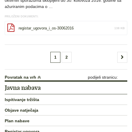
okvirnih sporazuma sklopljeni do 30. kolovoza 2016. godine sa
ažuriranim podacima o …
PRILOŽENI DOKUMENTI:
registar_ugovora_i_os-30062016
138 KB
Brojevi
1
2
stranica
objava
Povratak na vrh
podijeli stranicu:
Javna nabava
Ispitivanje tržišta
Objave natječaja
Plan nabave
Registar ugovora