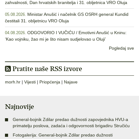
zahvalnosti, Dan hrvatskih branitelja i 31. obljetnica VRO Oluja
Ministar Anušić i načelnik GS OSRH general Kundid
05.08.2026.
čestitali 31. obljetnicu VRO Oluja
ODGOVORIO I VUČIĆU / Emotivni Anušić u Kninu:
04.08.2026.
‘Kao vojniku, žao mi je što nisam sudjelovao u Oluji’
Pogledaj sve
Pratite naše RSS izvore
morh.hr
|
Vijesti
|
Priopćenja
|
Najave
Najnovije
General-bojnik Zdilar predao dužnosti zapovjednika HVU-a
primatelju poslova, zadaća i odgovornosti brigadiru Stručiću
Fotogalerija: General-bojnik Zdilar predao dužnosti