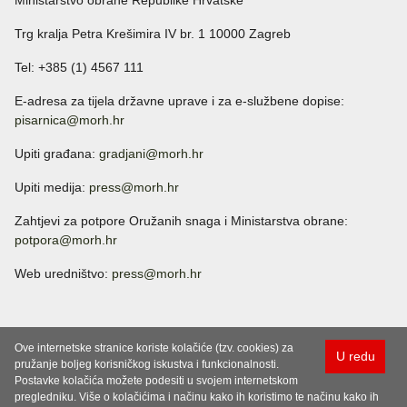
Ministarstvo obrane Republike Hrvatske
Trg kralja Petra Krešimira IV br. 1 10000 Zagreb
Tel: +385 (1) 4567 111
E-adresa za tijela državne uprave i za e-službene dopise:
pisarnica@morh.hr
Upiti građana:
gradjani@morh.hr
Upiti medija:
press@morh.hr
Zahtjevi za potpore Oružanih snaga i Ministarstva obrane:
potpora@morh.hr
Web uredništvo:
press@morh.hr
Ove internetske stranice koriste kolačiće (tzv. cookies) za
U redu
pružanje boljeg korisničkog iskustva i funkcionalnosti.
Postavke kolačića možete podesiti u svojem internetskom
pregledniku. Više o kolačićima i načinu kako ih koristimo te načinu kako ih