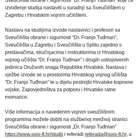
Sveučilište obrane i sigurnosti “Dr. Franjo Tuđman” koje će
izvođenje studija nastaviti u suradnji sa Sveučilištem u
Zagrebu i Hrvatskim vojnim učilištem.
Nastavu na studijima izvode nastavnici i profesori sa
Sveučilišta obrane i sigurnosti “Dr. Franjo Tuđman”,
Sveučilišta u Zagrebu i Sveučilišta u Splitu zajedno s
predavačima, stručnjacima i instruktorima iz Hrvatskog
vojnog učilišta “Dr. Franjo Tuđman” i drugih ustrojstvenih
jedinica Oružanih snaga Republike Hrvatske. Nastava i
vježbe izvode se u prostorima Hrvatskog vojnog učilišta
“Dr. Franjo Tuđman” te u dijelu postrojbi Hrvatske kopnene
vojske, Zapovjedništva za potporu i Hrvatske ratne
mornarice.
Više informacija o navedenim vojnim sveučilišnim
programima možete dobiti na službenoj mrežnoj stranici
Sveučilišta obrane i sigurnosti „Dr. Franjo Tuđman”
https://www.sois-ft.hr/studi
j i referadi
referada@sois-ft.hr
, u