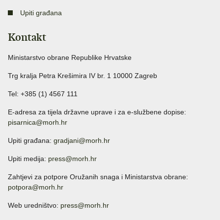
Upiti građana
Kontakt
Ministarstvo obrane Republike Hrvatske
Trg kralja Petra Krešimira IV br. 1 10000 Zagreb
Tel: +385 (1) 4567 111
E-adresa za tijela državne uprave i za e-službene dopise:
pisarnica@morh.hr
Upiti građana:
gradjani@morh.hr
Upiti medija:
press@morh.hr
Zahtjevi za potpore Oružanih snaga i Ministarstva obrane:
potpora@morh.hr
Web uredništvo:
press@morh.hr