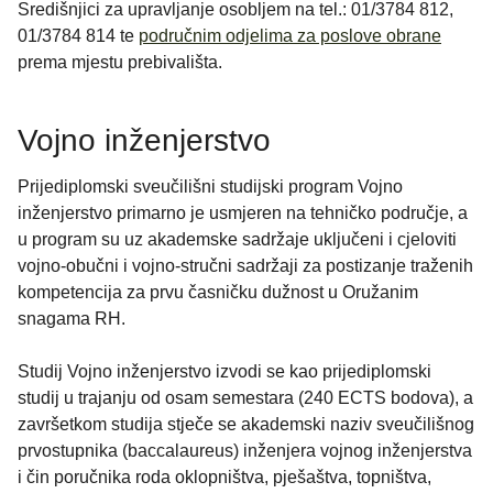
Središnjici za upravljanje osobljem na tel.: 01/3784 812,
01/3784 814 te
područnim odjelima za poslove obrane
prema mjestu prebivališta.
Vojno inženjerstvo
Prijediplomski sveučilišni studijski program Vojno
inženjerstvo primarno je usmjeren na tehničko područje, a
u program su uz akademske sadržaje uključeni i cjeloviti
vojno-obučni i vojno-stručni sadržaji za postizanje traženih
kompetencija za prvu časničku dužnost u Oružanim
snagama RH.
Studij Vojno inženjerstvo izvodi se kao prijediplomski
studij u trajanju od osam semestara (240 ECTS bodova), a
završetkom studija stječe se akademski naziv sveučilišnog
prvostupnika (baccalaureus) inženjera vojnog inženjerstva
i čin poručnika roda oklopništva, pješaštva, topništva,