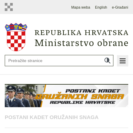
Mapa weba
English
e-Građani
POSTANI KADET ORUŽANIH SNAGA