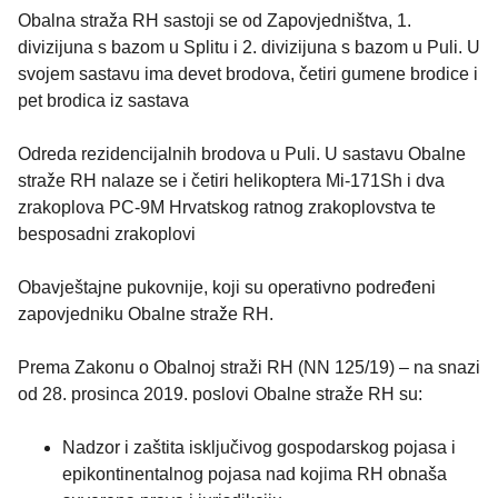
Obalna straža RH sastoji se od Zapovjedništva, 1.
divizijuna s bazom u Splitu i 2. divizijuna s bazom u Puli. U
svojem sastavu ima devet brodova, četiri gumene brodice i
pet brodica iz sastava
Odreda rezidencijalnih brodova u Puli. U sastavu Obalne
straže RH nalaze se i četiri helikoptera Mi-171Sh i dva
zrakoplova PC-9M Hrvatskog ratnog zrakoplovstva te
besposadni zrakoplovi
Obavještajne pukovnije, koji su operativno podređeni
zapovjedniku Obalne straže RH.
Prema Zakonu o Obalnoj straži RH (NN 125/19) – na snazi
od 28. prosinca 2019. poslovi Obalne straže RH su:
Nadzor i zaštita isključivog gospodarskog pojasa i
epikontinentalnog pojasa nad kojima RH obnaša