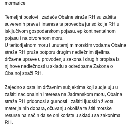
mornarice.
Temeljni poslovi i zadaće Obalne straže RH su zaštita
suverenih prava i interesa te provedba jurisdikcije RH u
isključivom gospodarskom pojasu, epikontinentalnom
pojasu i na otvorenom moru.
U teritorijalnom moru i unutarnjim morskim vodama Obalna
straža RH pruža potporu drugim nadležnim tijelima
državne uprave u provođenju zakona i drugih propisa iz
njihove nadležnosti u skladu s odredbama Zakona o
Obalnoj straži RH.
Zajedno s ostalim državnim subjektima koji sudjeluju u
zaštiti nacionalnih interesa na Jadranskom moru, Obalna
straža RH pridonosi sigurnosti i zaštiti ljudskih života,
materijalnih dobara, očuvanju okoliša te štiti morske
resurse na način da se oni koriste u skladu sa zakonima
RH.