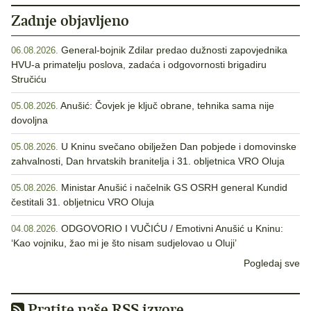
Zadnje objavljeno
General-bojnik Zdilar predao dužnosti zapovjednika
06.08.2026.
HVU-a primatelju poslova, zadaća i odgovornosti brigadiru
Stručiću
Anušić: Čovjek je ključ obrane, tehnika sama nije
05.08.2026.
dovoljna
U Kninu svečano obilježen Dan pobjede i domovinske
05.08.2026.
zahvalnosti, Dan hrvatskih branitelja i 31. obljetnica VRO Oluja
Ministar Anušić i načelnik GS OSRH general Kundid
05.08.2026.
čestitali 31. obljetnicu VRO Oluja
ODGOVORIO I VUČIĆU / Emotivni Anušić u Kninu:
04.08.2026.
‘Kao vojniku, žao mi je što nisam sudjelovao u Oluji’
Pogledaj sve
Pratite naše RSS izvore