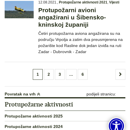
12.08.2021.
,
Protupožarne aktivnosti 2021
,
Vijesti
Protupožarni avioni
angažirani u Šibensko-
kninskoj županiji
Četiri protupožarna aviona angažirana su na
području Vrpolja a zatim dva preusmjerena na
požarište kod Rasline dok jedan izviđa na ruti
Zadar - Dubrovnik - Zadar
Brojevi
1
2
3
…
6
stranica
objava
Povratak na vrh
podijeli stranicu:
Protupožarne aktivnosti
Protupožarne aktivnosti 2025
Protupožarne aktivnosti 2024