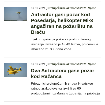
07.09.2021.
,
Protupožarne aktivnosti 2021
,
Vijesti
Airtractor gasi požar kod
Posedarja, helikopter Mi-8
angažiran na požarištu na
Braču
Tijekom gašenja požara i protupožarnog
izviđanja izvršeno je 4.643 letova, pri čemu je
izbačeno 21.836 tona vode
07.09.2021.
,
Protupožarne aktivnosti 2021
,
Vijesti
Dva Airtractora gase požar
kod Ražanca
Pripadnici protupožarnih snaga Hrvatskog
ratnog zrakoplovstva izvršili su 60
protupožarnih izviđanja u županijama priobalja