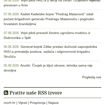
Vojni piloti HRZ-a u akciji na Dinari: Ozlijeđeni Nijemac
09.08.2026.
prevezen u Knin
Kadeti Kadetske bojne “Predrag Matanović” odali
07.08.2026.
počast brigadnom generalu Predragu Matanoviću i poginulim
hrvatskim braniteljima
Vojni piloti prevezli životno ugroženu trudnicu iz
07.08.2026.
Dubrovnika u Split
General-bojnik Zdilar predao dužnosti zapovjednika
06.08.2026.
HVU-a primatelju poslova, zadaća i odgovornosti brigadiru
Stručiću
Anušić: Čovjek je ključ obrane, tehnika sama nije
05.08.2026.
dovoljna
Pogledaj sve
Pratite naše RSS izvore
morh.hr
|
Vijesti
|
Priopćenja
|
Najave