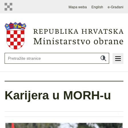
Mapa weba
English
e-Građani
Karijera u MORH-u