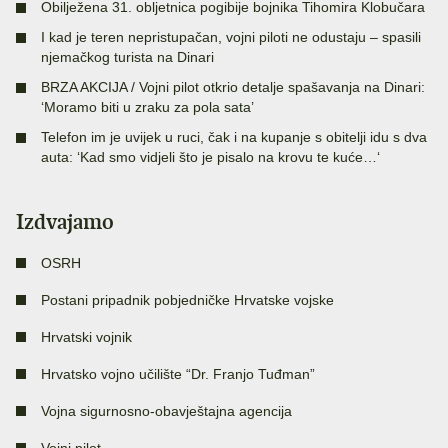
Obilježena 31. obljetnica pogibije bojnika Tihomira Klobučara
I kad je teren nepristupačan, vojni piloti ne odustaju – spasili
njemačkog turista na Dinari
BRZA AKCIJA / Vojni pilot otkrio detalje spašavanja na Dinari:
‘Moramo biti u zraku za pola sata’
Telefon im je uvijek u ruci, čak i na kupanje s obitelji idu s dva
auta: ‘Kad smo vidjeli što je pisalo na krovu te kuće…‘
Izdvajamo
OSRH
Postani pripadnik pobjedničke Hrvatske vojske
Hrvatski vojnik
Hrvatsko vojno učilište “Dr. Franjo Tuđman”
Vojna sigurnosno-obavještajna agencija