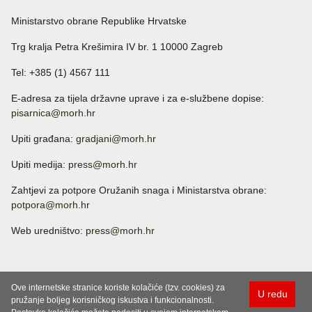
Ministarstvo obrane Republike Hrvatske
Trg kralja Petra Krešimira IV br. 1 10000 Zagreb
Tel: +385 (1) 4567 111
E-adresa za tijela državne uprave i za e-službene dopise:
pisarnica@morh.hr
Upiti građana:
gradjani@morh.hr
Upiti medija:
press@morh.hr
Zahtjevi za potpore Oružanih snaga i Ministarstva obrane:
potpora@morh.hr
Web uredništvo:
press@morh.hr
Ove internetske stranice koriste kolačiće (tzv. cookies) za
U redu
pružanje boljeg korisničkog iskustva i funkcionalnosti.