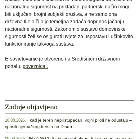
nacionalnu sigurnost na prikladan, partnerski način mogu
biti uključeni brojni subjekti društva, a ne samo ona
državna tijela čija je temeljna zadaća doprinos jačanju
nacionalne sigurnosti. Zakonom o sustavu domovinske
sigurnosti želi se osigurati uvjete za uspostavu i učinkovito
funkcioniranje takvoga sustava.
E-savjetovanje je otvoreno na Središnjem državnom
portalu,
poveznica .
Zadnje objavljeno
I kad je teren nepristupačan, vojni piloti ne odustaju –
10.08.2026.
spasili njemačkog turista na Dinari
BRZA AKCIJA / Vojni pilot otkrio detalje spašavanja na
09.08.2026.