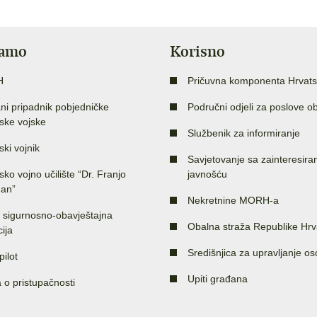
jamo
Korisno
H
Pričuvna komponenta Hrvats
ni pripadnik pobjedničke
Područni odjeli za poslove o
ske vojske
Službenik za informiranje
ski vojnik
Savjetovanje sa zainteresir
sko vojno učilište “Dr. Franjo
javnošću
an”
Nekretnine MORH-a
 sigurnosno-obavještajna
Obalna straža Republike Hrv
ija
Središnjica za upravljanje o
pilot
Upiti građana
a o pristupačnosti