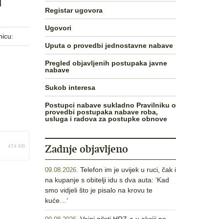
Registar ugovora
Ugovori
nicu:
Uputa o provedbi jednostavne nabave
Pregled objavljenih postupaka javne
nabave
Sukob interesa
Postupci nabave sukladno Pravilniku o
provedbi postupaka nabave roba,
usluga i radova za postupke obnove
Zadnje objavljeno
474 KB
Telefon im je uvijek u ruci, čak i
09.08.2026.
na kupanje s obitelji idu s dva auta: ‘Kad
smo vidjeli što je pisalo na krovu te
kuće…‘