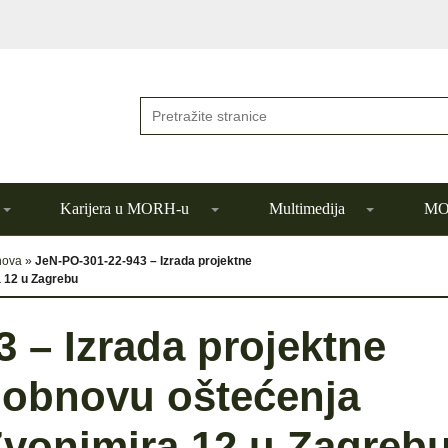
Karijera u MORH-u
Multimedija
MOR
nova
»
JeN-PO-301-22-943 – Izrada projektne
 12 u Zagrebu
 – Izrada projektne
 obnovu oštećenja
Zvonimira 12 u Zagreb