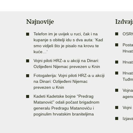
Najnovije
Izdva
Telefon im je uvijek u ruci, čak i na
OSR
kupanje s obitelji idu s dva auta: ‘Kad
Posta
smo vidjeli što je pisalo na krovu te
Hrvat
kuće…‘
Vojni piloti HRZ-a u akciji na Dinari:
Hrvat
Ozlijeđeni Nijemac prevezen u Knin
Hrvat
Fotogalerija: Vojni piloti HRZ-a u akciji
Tuđm
na Dinari: Ozlijeđeni Nijemac
prevezen u Knin
Vojna
Kadeti Kadetske bojne “Predrag
agenc
Matanović” odali počast brigadnom
Vojni 
generalu Predragu Matanoviću i
poginulim hrvatskim braniteljima
Izjav