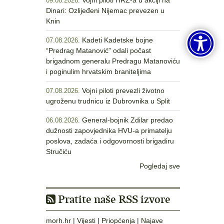
Vojni piloti HRZ-a u akciji na
09.08.2026.
Dinari: Ozlijeđeni Nijemac prevezen u
Knin
Kadeti Kadetske bojne
07.08.2026.
“Predrag Matanović” odali počast
brigadnom generalu Predragu Matanoviću
i poginulim hrvatskim braniteljima
Vojni piloti prevezli životno
07.08.2026.
ugroženu trudnicu iz Dubrovnika u Split
General-bojnik Zdilar predao
06.08.2026.
dužnosti zapovjednika HVU-a primatelju
poslova, zadaća i odgovornosti brigadiru
Stručiću
Pogledaj sve
Pratite naše RSS izvore
morh.hr
|
Vijesti
|
Priopćenja
|
Najave