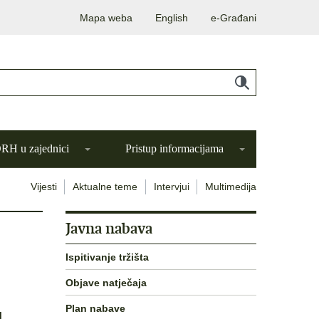
Mapa weba
English
e-Građani
H u zajednici
Pristup informacijama
Vijesti
Aktualne teme
Intervjui
Multimedija
Javna nabava
Ispitivanje tržišta
Objave natječaja
u
Plan nabave