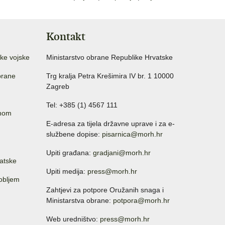
Kontakt
ke vojske
Ministarstvo obrane Republike Hrvatske
brane
Trg kralja Petra Krešimira IV br. 1 10000
Zagreb
Tel: +385 (1) 4567 111
anom
E-adresa za tijela državne uprave i za e-
službene dopise:
pisarnica@morh.hr
Upiti građana:
gradjani@morh.hr
atske
Upiti medija:
press@morh.hr
sobljem
Zahtjevi za potpore Oružanih snaga i
Ministarstva obrane:
potpora@morh.hr
Web uredništvo:
press@morh.hr