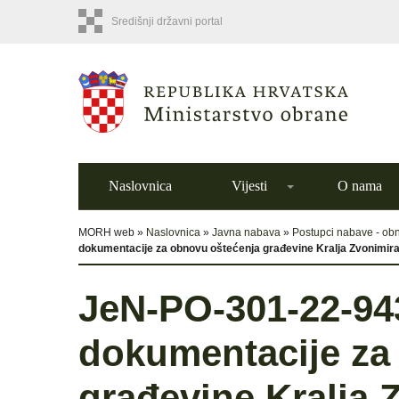
Središnji državni portal
Naslovnica
Vijesti
O nama
MORH web »
Naslovnica
»
Javna nabava
»
Postupci nabave - ob
dokumentacije za obnovu oštećenja građevine Kralja Zvonimira
JeN-PO-301-22-943
dokumentacije za
građevine Kralja 