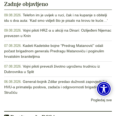
Zadnje objavljeno
Telefon im je uvijek u ruci, čak i na kupanje s obitelji
09.08.2026.
idu s dva auta: ‘Kad smo vidjeli što je pisalo na krovu te kuće…‘
Vojni piloti HRZ-a u akciji na Dinari: Ozlijeđeni Nijemac
09.08.2026.
prevezen u Knin
Kadeti Kadetske bojne “Predrag Matanović” odali
07.08.2026.
počast brigadnom generalu Predragu Matanoviću i poginulim
hrvatskim braniteljima
Vojni piloti prevezli životno ugroženu trudnicu iz
07.08.2026.
Dubrovnika u Split
General-bojnik Zdilar predao dužnosti zapovjednika
06.08.2026.
HVU-a primatelju poslova, zadaća i odgovornosti brigadiru
Stručiću
Pogledaj sve