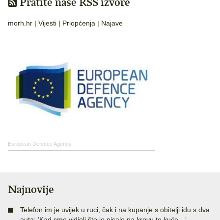
Pratite naše RSS izvore
morh.hr
|
Vijesti
|
Priopćenja
|
Najave
European Defence Agency
Najnovije
Telefon im je uvijek u ruci, čak i na kupanje s obitelji idu s dva
auta: ‘Kad smo vidjeli što je pisalo na krovu te kuće…‘