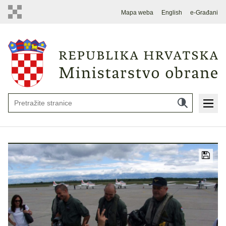
Mapa weba
English
e-Građani