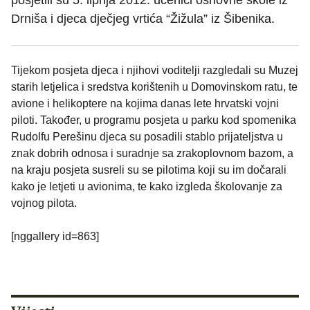
posjetili su 5. lipnja 2012. učenici osnovne škole iz
Drniša i djeca dječjeg vrtića “Žižula” iz Šibenika.
Tijekom posjeta djeca i njihovi voditelji razgledali su Muzej
starih letjelica i sredstva korištenih u Domovinskom ratu, te
avione i helikoptere na kojima danas lete hrvatski vojni
piloti. Također, u programu posjeta u parku kod spomenika
Rudolfu Perešinu djeca su posadili stablo prijateljstva u
znak dobrih odnosa i suradnje sa zrakoplovnom bazom, a
na kraju posjeta susreli su se pilotima koji su im dočarali
kako je letjeti u avionima, te kako izgleda školovanje za
vojnog pilota.
[nggallery id=863]