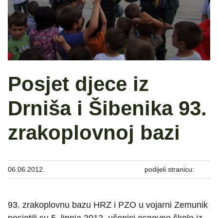
Posjet djece iz
Drniša i Šibenika 93.
zrakoplovnoj bazi
06.06.2012.
podijeli stranicu:
93. zrakoplovnu bazu HRZ i PZO u vojarni Zemunik