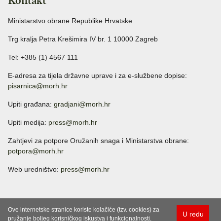
Kontakt
Ministarstvo obrane Republike Hrvatske
Trg kralja Petra Krešimira IV br. 1 10000 Zagreb
Tel: +385 (1) 4567 111
E-adresa za tijela državne uprave i za e-službene dopise:
pisarnica@morh.hr
Upiti građana:
gradjani@morh.hr
Upiti medija:
press@morh.hr
Zahtjevi za potpore Oružanih snaga i Ministarstva obrane:
potpora@morh.hr
Web uredništvo:
press@morh.hr
Ove internetske stranice koriste kolačiće (tzv. cookies) za
U redu
pružanje boljeg korisničkog iskustva i funkcionalnosti.