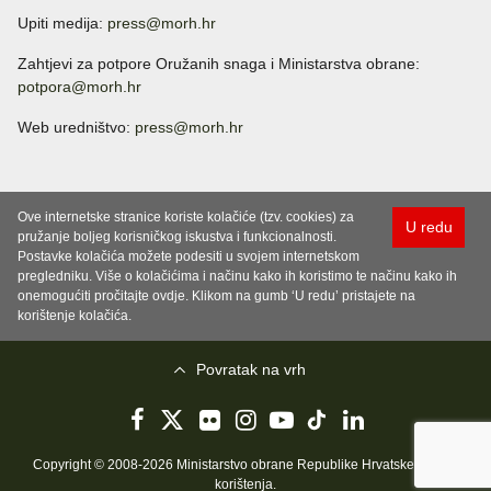
Upiti medija:
press@morh.hr
Zahtjevi za potpore Oružanih snaga i Ministarstva obrane:
potpora@morh.hr
Web uredništvo:
press@morh.hr
Ove internetske stranice koriste kolačiće (tzv. cookies) za
U redu
pružanje boljeg korisničkog iskustva i funkcionalnosti.
Postavke kolačića možete podesiti u svojem internetskom
pregledniku. Više o kolačićima i načinu kako ih koristimo te načinu kako ih
onemogućiti pročitajte ovdje. Klikom na gumb ‘U redu’ pristajete na
korištenje kolačića.
Povratak na vrh
Copyright © 2008-2026 Ministarstvo obrane Republike Hrvatske..
Uvjeti
korištenja
.