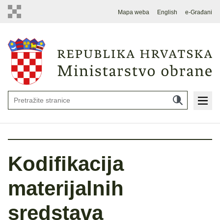
Mapa weba
English
e-Građani
Kodifikacija
materijalnih
sredstava