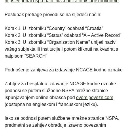
https://eportal.nspa.nato.int/Codification/CageTool/home
Postupak pretrage provodi se na sljedeći način:
Korak 1: U izborniku “Country” odabrati “Croatia”
Korak 2: U izborniku “Status” odabrati “A – Active Record”
Korak 3: U izborniku “Organization Name” unijeti naziv
vašeg subjekta ili institucije i potom kliknuti na kvadrat s
natpisom “SEARCH”
Podnošenje zahtjeva za izdavanje NCAGE kodne oznake
Zahtjev za besplatno izdavanje NCAGE kodne oznake
podnosi se putem službene NSPA mrežne stranice
ispunjavanjem online obrasca pod
ovom poveznicom
(dostupna na engleskom i francuskom jeziku).
Iako se podnosi putem službene mrežne stranice NSPA,
predmetni se zahtjev obrađuje izravno povezanim