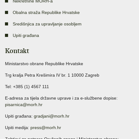
Nekretnine MORH-a
Obalna straža Republike Hrvatske
Središnjica za upravljanje osobljem
Upiti građana
Kontakt
Ministarstvo obrane Republike Hrvatske
Trg kralja Petra Krešimira IV br. 1 10000 Zagreb
Tel: +385 (1) 4567 111
E-adresa za tijela državne uprave i za e-službene dopise:
pisarnica@morh.hr
Upiti građana:
gradjani@morh.hr
Upiti medija:
press@morh.hr