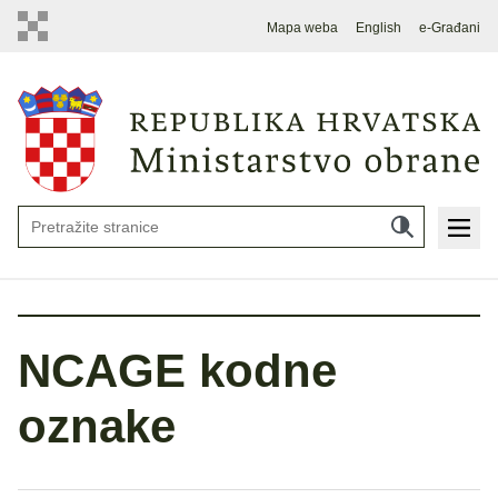
Mapa weba
English
e-Građani
NCAGE kodne
oznake