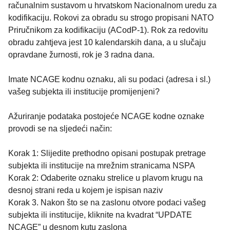
računalnim sustavom u hrvatskom Nacionalnom uredu za
kodifikaciju. Rokovi za obradu su strogo propisani NATO
Priručnikom za kodifikaciju (ACodP-1). Rok za redovitu
obradu zahtjeva jest 10 kalendarskih dana, a u slučaju
opravdane žurnosti, rok je 3 radna dana.
Imate NCAGE kodnu oznaku, ali su podaci (adresa i sl.)
vašeg subjekta ili institucije promijenjeni?
Ažuriranje podataka postojeće NCAGE kodne oznake
provodi se na sljedeći način:
Korak 1: Slijedite prethodno opisani postupak pretrage
subjekta ili institucije na mrežnim stranicama NSPA
Korak 2: Odaberite oznaku strelice u plavom krugu na
desnoj strani reda u kojem je ispisan naziv
Korak 3. Nakon što se na zaslonu otvore podaci vašeg
subjekta ili institucije, kliknite na kvadrat “UPDATE
NCAGE” u desnom kutu zaslona