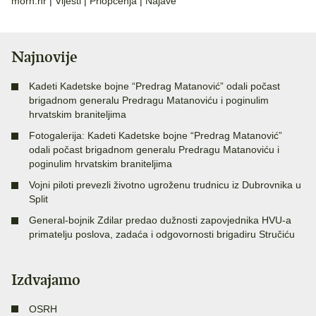
morh.hr
|
Vijesti
|
Priopćenja
|
Najave
Najnovije
Kadeti Kadetske bojne “Predrag Matanović” odali počast
brigadnom generalu Predragu Matanoviću i poginulim
hrvatskim braniteljima
Fotogalerija: Kadeti Kadetske bojne “Predrag Matanović”
odali počast brigadnom generalu Predragu Matanoviću i
poginulim hrvatskim braniteljima
Vojni piloti prevezli životno ugroženu trudnicu iz Dubrovnika u
Split
General-bojnik Zdilar predao dužnosti zapovjednika HVU-a
primatelju poslova, zadaća i odgovornosti brigadiru Stručiću
Izdvajamo
OSRH