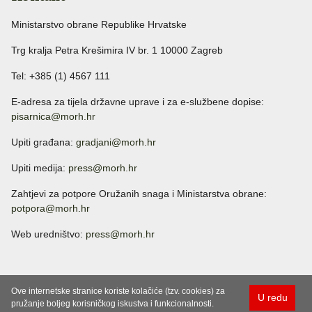
Ministarstvo obrane Republike Hrvatske
Trg kralja Petra Krešimira IV br. 1 10000 Zagreb
Tel: +385 (1) 4567 111
E-adresa za tijela državne uprave i za e-službene dopise:
pisarnica@morh.hr
Upiti građana:
gradjani@morh.hr
Upiti medija:
press@morh.hr
Zahtjevi za potpore Oružanih snaga i Ministarstva obrane:
potpora@morh.hr
Web uredništvo:
press@morh.hr
Ove internetske stranice koriste kolačiće (tzv. cookies) za
U redu
pružanje boljeg korisničkog iskustva i funkcionalnosti.