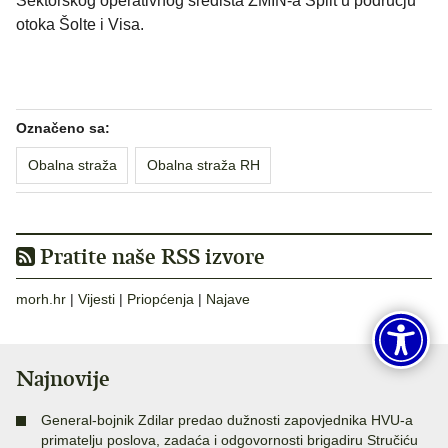
Sektorskog operativnog središta ZMIN-a Split u području
otoka Šolte i Visa.
Označeno sa:
Obalna straža
Obalna straža RH
Pratite naše RSS izvore
morh.hr
|
Vijesti
|
Priopćenja
|
Najave
Najnovije
General-bojnik Zdilar predao dužnosti zapovjednika HVU-a
primatelju poslova, zadaća i odgovornosti brigadiru Stručiću