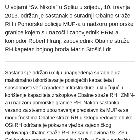
U vojarni “Sv. Nikola” u Splitu u srijedu, 10. travnja
2013. održan je sastanak o suradnji Obalne straže
RH i Pomorske policije MUP-a u nadzoru pomorske
granice kojem su nazočili zapovjednik HRM-a
komodor Robert Hranj, zapovjednik Obalne straže
RH kapetan bojnog broda Marin Stošić i dr.
Sastanak je održan u cilju unaprjeđenja suradnje uz
maksimalno iskorištavanje postojećih kapaciteta i
sposobnosti već izgrađene infrastrukture, uključujući i
korištenje kapaciteta zrakoplova Obalne straže RH i ZMIN-
a u nadzoru pomorske granice RH. Nakon sastanka,
vezano za stvarno upoznavanje predstavnika MUP-a sa
mogućnostima Obalne straže RH u sklopu redovite obuke
OSt RH održana je pokazna vježba zajedničkog
djelovanja Obalne straže RH, Eskadrile aviona 93. ZB i