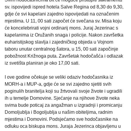
sv. ispovijedi ispred hotela Salve Regina od 8,30 do 9,30,
gdje će svi kapelani zajedno ispovijedati na označenim
mjestima. U 11, 00 sati započet će svečana sv. Misa koju
će koncelebrirati vojni ordinarij mons. Juraj Jezerinac s
kapelanima iz Oružanih snaga i policije. Nakon završetka
euharistijskog slavlja i zajedničkog objeda u Vojnom
taboru unutar centralnog šatora, u 15, 00 sati započinje
pobožnost Križnoga puta. Završetak hodočašća i odlazak
iz svetišta planiran je oko 17,00 sati.
I ove godine očekuje se veliki odaziv hodočasnika iz
MORH-a i MUP-a, gdje će se svi zajedno sjetiti svih
poginulih branitelja koji su žrtvovali svoje živote i ugradili
ih u temelje Domovine. Sjećanje na njihove živote neka
svima bude poticaj za angažman u izgradnji i promicanju
Domoljublja i Bogoljublja u našim obiteljima, radnim
mjestima i Domovini. Podsjećamo sve hodočasnike na
odluku oca biskupa mons. Juraja Jezerinca objavljenu u