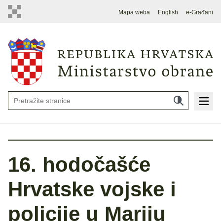
Mapa weba
English
e-Građani
16. hodočašće
Hrvatske vojske i
policije u Mariju