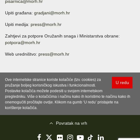
pisarnica@morh.hr
Upiti građana:
gradjani@morh.hr
Upiti medija:
press@morh.hr
Zahtjevi za potpore Oružanih snaga i Ministarstva obrane:
potpora@morh.hr
Web uredništvo:
press@morh.hr
Ove internetske stranice koriste kolačiće (tzv. cookies) za
U redu
pružanje boljeg korisničkog iskustva i funkcionalnosti.
Postavke kolačića možete podesiti u svojem internetskom
pregledniku. Više o kolačićima i načinu kako ih koristimo te načinu kako ih
onemogućiti pročitajte ovdje. Klikom na gumb ‘U redu’ pristajete na
korištenje kolačića.
Povratak na vrh