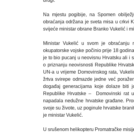
drugi.
Na mjestu pogibije, na Spomen obilježju
obraćanja održana je sveta misa u crkvi Kr
svijeće ministar obrane Branko Vukelić i min
Ministar Vukelić u svom je obraćanju n
okupatorske vojske počinio prije 18 godi
je to bio pucanj u neovisnu Hrvatsku ali 
o priznanju neovisnosti Republike Hrvatsk
UN-a u vrijeme Domovinskog rata, Vukelić 
žrtva svirepe odmazde jedne već poražene
događaj generacijama koje dolaze biti j
Republike Hrvatske –
Domovinski rat 
napadala nedužne hrvatske građane. Proma
svoje su živote, uz poginule hrvatske brani
je ministar Vukelić.
U srušenom helikopteru Promatračke misije E