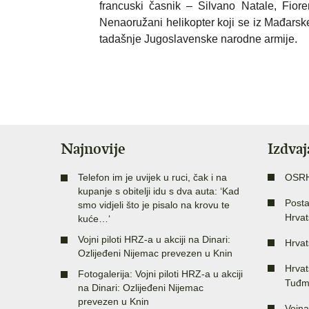
francuski časnik –
Silvano Natale, Fior
Nenaoružani helikopter koji se iz Mađarsk
tadašnje Jugoslavenske narodne armije.
Najnovije
Izdva
Telefon im je uvijek u ruci, čak i na
OSR
kupanje s obitelji idu s dva auta: ‘Kad
Posta
smo vidjeli što je pisalo na krovu te
Hrvat
kuće…‘
Vojni piloti HRZ-a u akciji na Dinari:
Hrvat
Ozlijeđeni Nijemac prevezen u Knin
Hrvat
Fotogalerija: Vojni piloti HRZ-a u akciji
Tuđm
na Dinari: Ozlijeđeni Nijemac
prevezen u Knin
Vojna