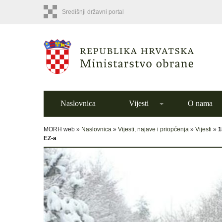
Središnji državni portal
Naslovnica
Vijesti
O nama
MORH web »
Naslovnica
»
Vijesti, najave i priopćenja
»
Vijesti
»
1
EZ-a