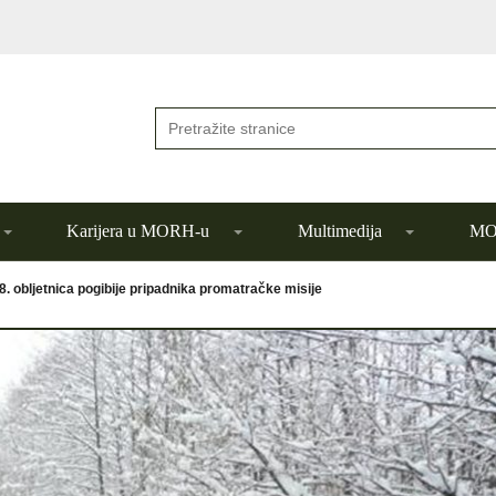
Karijera u MORH-u
Multimedija
MOR
8. obljetnica pogibije pripadnika promatračke misije