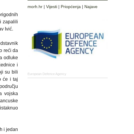
morh.hr
|
Vijesti
|
Priopćenja
|
Najave
rigodnih
 zapalili
v Ivić.
dstavnik
 reći da
ja odluke
jednice i
i su bili
European Defence Agency
 će i taj
području
a vojska
Francuske
 istaknuo
h i jedan