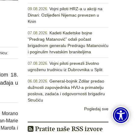
Vojni piloti HRZ-a u akciji na
09.08.2026.
Dinari: Ozlijeđeni Nijemac prevezen u
Knin
Kadeti Kadetske bojne
07.08.2026.
“Predrag Matanović” odali počast
brigadnom generalu Predragu Matanoviću
i poginulim hrvatskim braniteljima
nicu:
Vojni piloti prevezli životno
07.08.2026.
ugroženu trudnicu iz Dubrovnika u Split
odom 18.
General-bojnik Zdilar predao
06.08.2026.
gađaja u
dužnosti zapovjednika HVU-a primatelju
poslova, zadaća i odgovornosti brigadiru
Stručiću
Pogledaj sve
ti Morano
an-Marie
Pratite naše RSS izvore
 Marofa i