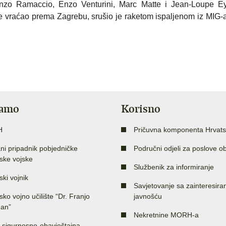
enzo Ramaccio, Enzo Venturini, Marc Matte
i
Jean-Loupe E
e vraćao prema Zagrebu, srušio je raketom ispaljenom iz MIG-a
jamo
Korisno
H
Pričuvna komponenta Hrvats
ni pripadnik pobjedničke
Područni odjeli za poslove o
ske vojske
Službenik za informiranje
ski vojnik
Savjetovanje sa zainteresir
sko vojno učilište “Dr. Franjo
javnošću
an”
Nekretnine MORH-a
 sigurnosno-obavještajna