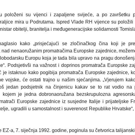
 položeni su vijenci i zapaljene svijeće, a po završetku p
aljice mira u Podrutama. Ispred Vlade RH vijence su položili i
istar obitelji, branitelja i međugeneracijske solidarnosti Tomisla
aglasio kako „prisjećajući se zločinačkog čina koji je pre
na nad nenaoružanim promatračima Europske zajednice, možemo
i slobodarsku Europu koja je tada bila upravo na pragu donošen
e“. Podsjetivši na važnost i doprinos promatrača Europske za
je istaknuo kako pogibija promatrača Europske zajednice, koj
 vojske, će ostati trajno u našim sjećanjima. „Vjerujem kako
oš jedan podsjetnik na činjenicu kakav se to rat vodio na 
u kojem je jedna dobronaoružana bezskrupulozna agresorsk
trači Europske zajednice iz susjedne Italije i prijateljske 
telje, ugradili u samostalnost i suverenost Republike Hrvatske“,
Z-a, 7. siječnja 1992. godine, poginula su četvorica talijanski