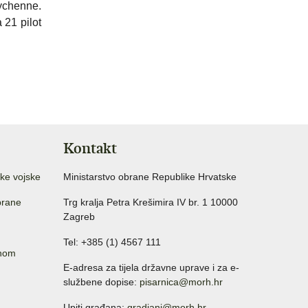
ychenne
.
 21 pilot
Kontakt
ke vojske
Ministarstvo obrane Republike Hrvatske
brane
Trg kralja Petra Krešimira IV br. 1 10000
Zagreb
Tel: +385 (1) 4567 111
anom
E-adresa za tijela državne uprave i za e-
službene dopise:
pisarnica@morh.hr
Upiti građana:
gradjani@morh.hr