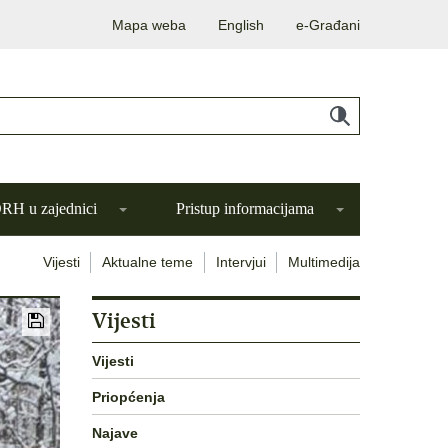
Mapa weba
English
e-Građani
H u zajednici
Pristup informacijama
Vijesti
Aktualne teme
Intervjui
Multimedija
Vijesti
Vijesti
Priopćenja
Najave