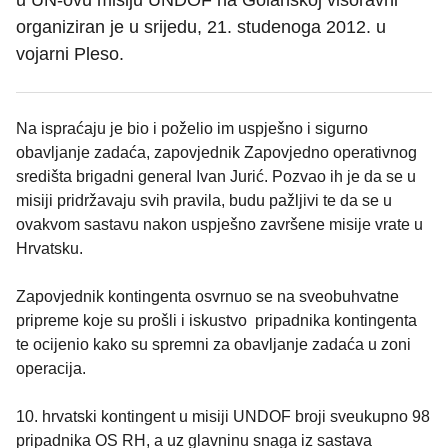
u UN-ovu misiju UNDOF na Golanskoj visoravni
organiziran je u srijedu, 21. studenoga 2012. u
vojarni Pleso.
Na ispraćaju je bio i poželio im uspješno i sigurno
obavljanje zadaća, zapovjednik Zapovjedno operativnog
središta brigadni general Ivan Jurić. Pozvao ih je da se u
misiji pridržavaju svih pravila, budu pažljivi te da se u
ovakvom sastavu nakon uspješno završene misije vrate u
Hrvatsku.
Zapovjednik kontingenta osvrnuo se na sveobuhvatne
pripreme koje su prošli i iskustvo pripadnika kontingenta
te ocijenio kako su spremni za obavljanje zadaća u zoni
operacija.
10. hrvatski kontingent u misiji UNDOF broji sveukupno 98
pripadnika OS RH, a uz glavninu snaga iz sastava