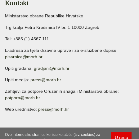
Kontakt
Ministarstvo obrane Republike Hrvatske
Trg kralja Petra Krešimira IV br. 1 10000 Zagreb
Tel: +385 (1) 4567 111
E-adresa za tijela državne uprave i za e-službene dopise:
pisarnica@morh.hr
Upiti građana:
gradjani@morh.hr
Upiti medija:
press@morh.hr
Zahtjevi za potpore Oružanih snaga i Ministarstva obrane:
potpora@morh.hr
Web uredništvo:
press@morh.hr
Ove internetske stranice koriste kolačiće (tzv. cookies) za
U redu