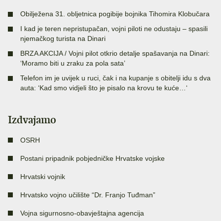
Obilježena 31. obljetnica pogibije bojnika Tihomira Klobučara
I kad je teren nepristupačan, vojni piloti ne odustaju – spasili
njemačkog turista na Dinari
BRZA AKCIJA / Vojni pilot otkrio detalje spašavanja na Dinari:
‘Moramo biti u zraku za pola sata’
Telefon im je uvijek u ruci, čak i na kupanje s obitelji idu s dva
auta: ‘Kad smo vidjeli što je pisalo na krovu te kuće…‘
Izdvajamo
OSRH
Postani pripadnik pobjedničke Hrvatske vojske
Hrvatski vojnik
Hrvatsko vojno učilište “Dr. Franjo Tuđman”
Vojna sigurnosno-obavještajna agencija