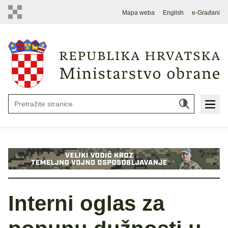
Mapa weba
English
e-Građani
Interni oglas za