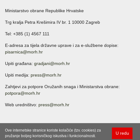
Ministarstvo obrane Republike Hrvatske
Trg kralja Petra Krešimira IV br. 1 10000 Zagreb
Tel: +385 (1) 4567 111
E-adresa za tijela državne uprave i za e-službene dopise:
pisarnica@morh.hr
Upiti građana:
gradjani@morh.hr
Upiti medija:
press@morh.hr
Zahtjevi za potpore Oružanih snaga i Ministarstva obrane:
potpora@morh.hr
Web uredništvo:
press@morh.hr
Ove internetske stranice koriste kolačiće (tzv. cookies) za
U redu
pružanje boljeg korisničkog iskustva i funkcionalnosti.