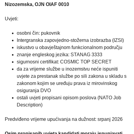
Nizozemska, OJN OIAF 0010
Uvjeti:
osobni čin: pukovnik
Intergranska zapovjedno-stožerna izobrazba (IZSI)
iskustvo u obavještajnom funkcionalnom području
znanje engleskog jezika: STANAG 3333
sigurnosni certifikat: COSMIC TOP SECRET
da za vrijeme službe u inozemstvu neće ispuniti
uvjete za prestanak službe po sili zakona u skladu s
zakonom kojim se uređuju prava iz mirovinskog
osiguranja DVO
ostali uvjeti propisani opisom poslova (NATO Job
Description)
Predviđeno vrijeme upućivanja na dužnost: srpanj 2026
Osim propisanih uvjeta kandidati moraju ispunjavati