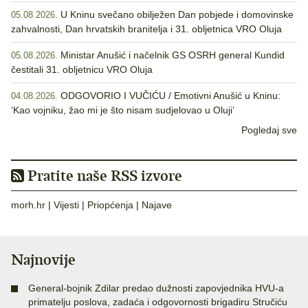
U Kninu svečano obilježen Dan pobjede i domovinske
05.08.2026.
zahvalnosti, Dan hrvatskih branitelja i 31. obljetnica VRO Oluja
Ministar Anušić i načelnik GS OSRH general Kundid
05.08.2026.
čestitali 31. obljetnicu VRO Oluja
ODGOVORIO I VUČIĆU / Emotivni Anušić u Kninu:
04.08.2026.
‘Kao vojniku, žao mi je što nisam sudjelovao u Oluji’
Pogledaj sve
Pratite naše RSS izvore
morh.hr
|
Vijesti
|
Priopćenja
|
Najave
Najnovije
General-bojnik Zdilar predao dužnosti zapovjednika HVU-a
primatelju poslova, zadaća i odgovornosti brigadiru Stručiću