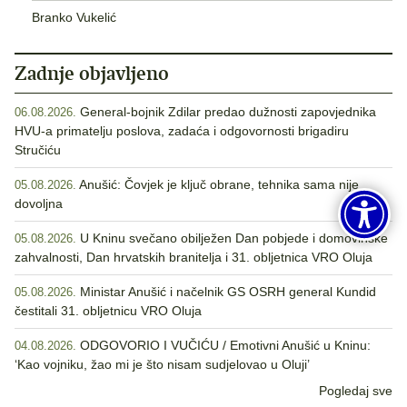
Branko Vukelić
Zadnje objavljeno
General-bojnik Zdilar predao dužnosti zapovjednika
06.08.2026.
HVU-a primatelju poslova, zadaća i odgovornosti brigadiru
Stručiću
Anušić: Čovjek je ključ obrane, tehnika sama nije
05.08.2026.
dovoljna
U Kninu svečano obilježen Dan pobjede i domovinske
05.08.2026.
zahvalnosti, Dan hrvatskih branitelja i 31. obljetnica VRO Oluja
Ministar Anušić i načelnik GS OSRH general Kundid
05.08.2026.
čestitali 31. obljetnicu VRO Oluja
ODGOVORIO I VUČIĆU / Emotivni Anušić u Kninu:
04.08.2026.
‘Kao vojniku, žao mi je što nisam sudjelovao u Oluji’
Pogledaj sve