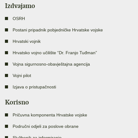
Izdvajamo
OSRH
Postani pripadnik pobjedničke Hrvatske vojske
Hrvatski vojnik
Hrvatsko vojno učilište “Dr. Franjo Tuđman”
Vojna sigurnosno-obavještajna agencija
Vojni pilot
Izjava o pristupačnosti
Korisno
Pričuvna komponenta Hrvatske vojske
Područni odjeli za poslove obrane
Službenik za informiranje