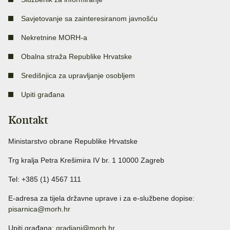
Savjetovanje sa zainteresiranom javnošću
Nekretnine MORH-a
Obalna straža Republike Hrvatske
Središnjica za upravljanje osobljem
Upiti građana
Kontakt
Ministarstvo obrane Republike Hrvatske
Trg kralja Petra Krešimira IV br. 1 10000 Zagreb
Tel: +385 (1) 4567 111
E-adresa za tijela državne uprave i za e-službene dopise:
pisarnica@morh.hr
Upiti građana:
gradjani@morh.hr