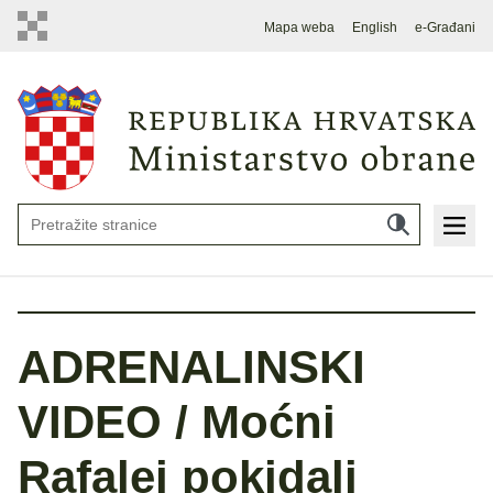
Mapa weba
English
e-Građani
ADRENALINSKI
VIDEO / Moćni
Rafalei pokidali