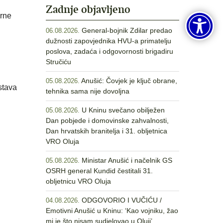
Zadnje objavljeno
arne
General-bojnik Zdilar predao
06.08.2026.
dužnosti zapovjednika HVU-a primatelju
poslova, zadaća i odgovornosti brigadiru
Stručiću
Anušić: Čovjek je ključ obrane,
05.08.2026.
stava
tehnika sama nije dovoljna
U Kninu svečano obilježen
05.08.2026.
Dan pobjede i domovinske zahvalnosti,
Dan hrvatskih branitelja i 31. obljetnica
VRO Oluja
Ministar Anušić i načelnik GS
05.08.2026.
OSRH general Kundid čestitali 31.
obljetnicu VRO Oluja
ODGOVORIO I VUČIĆU /
04.08.2026.
Emotivni Anušić u Kninu: ‘Kao vojniku, žao
mi je što nisam sudjelovao u Oluji’