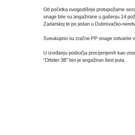
Od početka ovogodišnje protupožarne sezon
snage bile su angažirane u gašenju 14 poža
Zadarskoj te po jedan u Dubrovačko-neretva
Sveukupno su zračne PP snage ostvarile vi
U izviđanju područja procijenjenih kao vis
“Orbiter 3B” bio je angažiran šest puta.