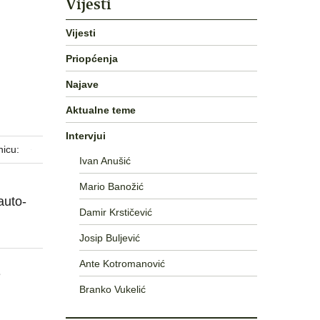
Vijesti
Vijesti
Priopćenja
Najave
Aktualne teme
Intervjui
nicu:
Ivan Anušić
Mario Banožić
auto-
Damir Krstičević
Josip Buljević
Ante Kotromanović
e
Branko Vukelić