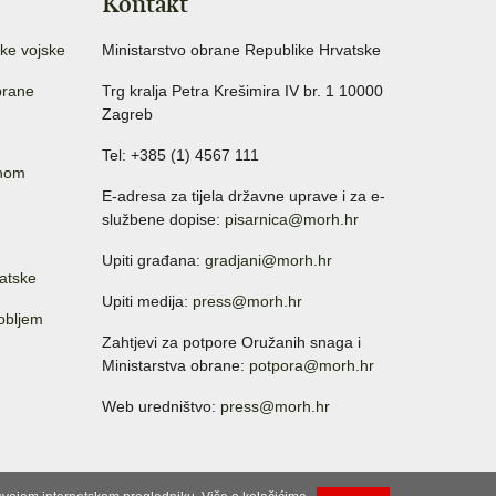
Kontakt
ke vojske
Ministarstvo obrane Republike Hrvatske
brane
Trg kralja Petra Krešimira IV br. 1 10000
Zagreb
Tel: +385 (1) 4567 111
anom
E-adresa za tijela državne uprave i za e-
službene dopise:
pisarnica@morh.hr
Upiti građana:
gradjani@morh.hr
atske
Upiti medija:
press@morh.hr
sobljem
Zahtjevi za potpore Oružanih snaga i
Ministarstva obrane:
potpora@morh.hr
Web uredništvo:
press@morh.hr