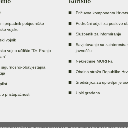
jamo
Korisno
H
Pričuvna komponenta Hrvats
ni pripadnik pobjedničke
Područni odjeli za poslove o
ske vojske
Službenik za informiranje
ski vojnik
Savjetovanje sa zainteresir
sko vojno učilište “Dr. Franjo
javnošću
an”
Nekretnine MORH-a
 sigurnosno-obavještajna
Obalna straža Republike Hrv
ija
Središnjica za upravljanje o
pilot
Upiti građana
a o pristupačnosti