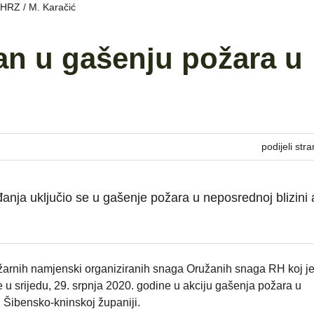
: HRZ / M. Karačić
ran u gašenju požara u
podijeli stra
iđanja uključio se u gašenje požara u neposrednoj blizini 
ožarnih namjenski organiziranih snaga Oružanih snaga RH koj j
 u srijedu, 29. srpnja 2020. godine u akciju gašenja požara u
 Šibensko-kninskoj županiji.