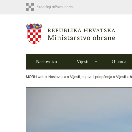
Središnji državni portal
Naslovnica
Vijesti
O nama
MORH web »
Naslovnica
»
Vijesti, najave i priopćenja
»
Vijesti
»
A