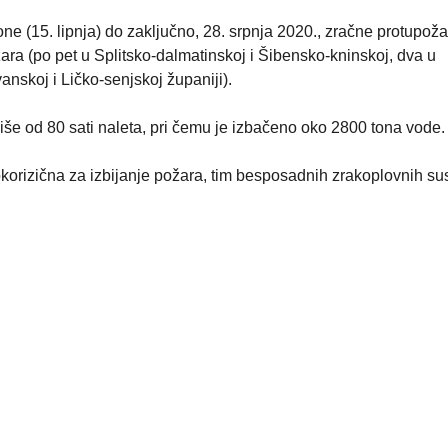
e (15. lipnja) do zaključno, 28. srpnja 2020., zračne protupož
ra (po pet u Splitsko-dalmatinskoj i Šibensko-kninskoj, dva u
nskoj i Ličko-senjskoj županiji).
še od 80 sati naleta, pri čemu je izbačeno oko 2800 tona vode.
okorizična za izbijanje požara, tim besposadnih zrakoplovnih su