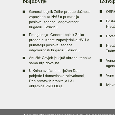
Najnovije
Izdva
General-bojnik Zdilar predao dužnosti
OSR
zapovjednika HVU-a primatelju
Posta
poslova, zadaća i odgovornosti
Hrvat
brigadiru Stručiću
Fotogalerija: General-bojnik Zdilar
Hrvat
predao dužnosti zapovjednika HVU-a
primatelju poslova, zadaća i
Hrvat
odgovornosti brigadiru Stručiću
Tuđm
Anušić: Čovjek je ključ obrane, tehnika
Vojna
sama nije dovoljna
agenc
U Kninu svečano obilježen Dan
Vojni 
pobjede i domovinske zahvalnosti,
Dan hrvatskih branitelja i 31.
Izjav
obljetnica VRO Oluja