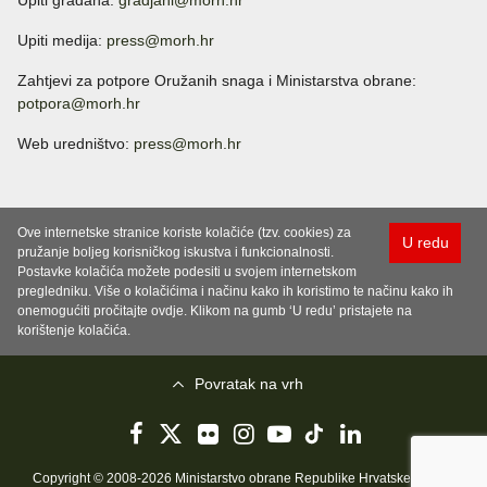
Upiti građana:
gradjani@morh.hr
Upiti medija:
press@morh.hr
Zahtjevi za potpore Oružanih snaga i Ministarstva obrane:
potpora@morh.hr
Web uredništvo:
press@morh.hr
Ove internetske stranice koriste kolačiće (tzv. cookies) za
U redu
pružanje boljeg korisničkog iskustva i funkcionalnosti.
Postavke kolačića možete podesiti u svojem internetskom
pregledniku. Više o kolačićima i načinu kako ih koristimo te načinu kako ih
onemogućiti pročitajte ovdje. Klikom na gumb ‘U redu’ pristajete na
korištenje kolačića.
Povratak na vrh
Copyright © 2008-2026 Ministarstvo obrane Republike Hrvatske..
Uvjeti