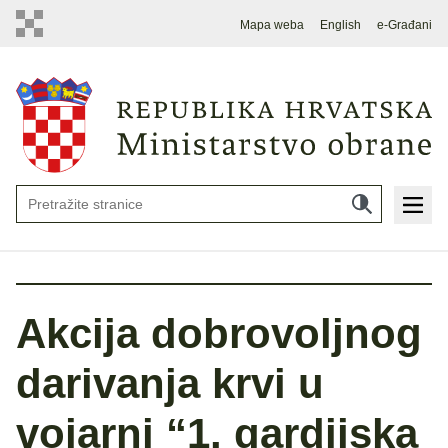
Mapa weba
English
e-Građani
Akcija dobrovoljnog
darivanja krvi u
vojarni “1. gardijska