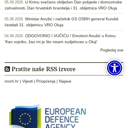
U Kninu svečano obilježen Dan pobjede i domovinske
05.08.2026.
zahvalnosti, Dan hrvatskih branitelja i 31. obljetnica VRO Oluja
Ministar Anušić i načelnik GS OSRH general Kundid
05.08.2026.
čestitali 31. obljetnicu VRO Oluja
ODGOVORIO I VUČIĆU / Emotivni Anušić u Kninu:
04.08.2026.
‘Kao vojniku, žao mi je što nisam sudjelovao u Oluji’
Pogledaj sve
Pratite naše RSS izvore
morh.hr
|
Vijesti
|
Priopćenja
|
Najave