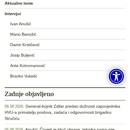
Aktualne teme
Intervjui
Ivan Anušić
Mario Banožić
Damir Krstičević
Josip Buljević
Ante Kotromanović
Branko Vukelić
Zadnje objavljeno
General-bojnik Zdilar predao dužnosti zapovjednika
06.08.2026.
HVU-a primatelju poslova, zadaća i odgovornosti brigadiru
Stručiću
Anušić: Čovjek je ključ obrane, tehnika sama nije
05.08.2026.