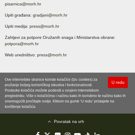
pisarnica@morh.hr
Upiti građana:
gradjani@morh.hr
Upiti medija:
press@morh.hr
Zahtjevi za potpore Oružanih snaga i Ministarstva obrane:
potpora@morh.hr
Web uredništvo:
press@morh.hr
Ove internetske stranice koriste kolačiće (tzv. cookies) za
U redu
pružanje boljeg korisničkog iskustva i funkcionalnosti.
Postavke kolačića možete podesiti u svojem internetskom
pregledniku. Više o kolačićima i načinu kako ih koristimo te načinu kako ih
onemogućiti pročitajte ovdje. Klikom na gumb ‘U redu’ pristajete na
korištenje kolačića.
Povratak na vrh