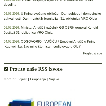
dovoljna
U Kninu svečano obilježen Dan pobjede i domovinske
05.08.2026.
zahvalnosti, Dan hrvatskih branitelja i 31. obljetnica VRO Oluja
Ministar Anušić i načelnik GS OSRH general Kundid
05.08.2026.
čestitali 31. obljetnicu VRO Oluja
ODGOVORIO I VUČIĆU / Emotivni Anušić u Kninu:
04.08.2026.
‘Kao vojniku, žao mi je što nisam sudjelovao u Oluji’
Pogledaj sve
Pratite naše RSS izvore
morh.hr
|
Vijesti
|
Priopćenja
|
Najave