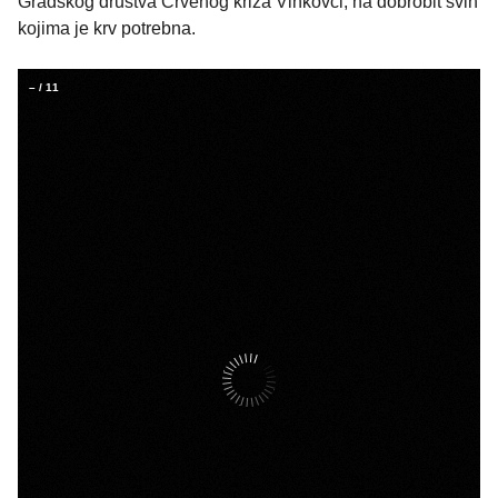
Gradskog društva Crvenog križa Vinkovci, na dobrobit svih
kojima je krv potrebna.
–
/
11