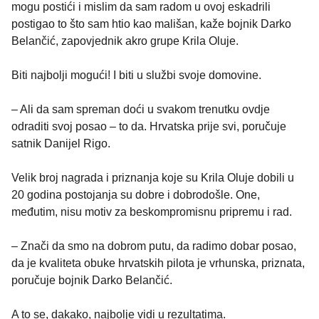
mogu postići i mislim da sam radom u ovoj eskadrili
postigao to što sam htio kao mališan, kaže bojnik Darko
Belančić, zapovjednik akro grupe Krila Oluje.
Biti najbolji mogući! I biti u službi svoje domovine.
– Ali da sam spreman doći u svakom trenutku ovdje
odraditi svoj posao – to da. Hrvatska prije svi, poručuje
satnik Danijel Rigo.
Velik broj nagrada i priznanja koje su Krila Oluje dobili u
20 godina postojanja su dobre i dobrodošle. One,
međutim, nisu motiv za beskompromisnu pripremu i rad.
– Znači da smo na dobrom putu, da radimo dobar posao,
da je kvaliteta obuke hrvatskih pilota je vrhunska, priznata,
poručuje bojnik Darko Belančić.
A to se, dakako, najbolje vidi u rezultatima.