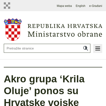
Mapa weba
English
e-Građani
Akro grupa ‘Krila
Oluje’ ponos su
Hrvatske vojske