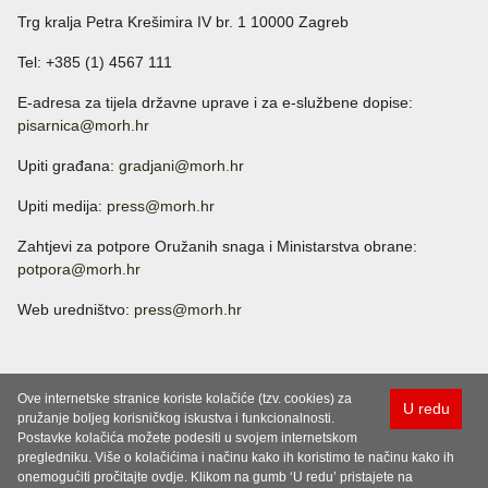
Trg kralja Petra Krešimira IV br. 1 10000 Zagreb
Tel: +385 (1) 4567 111
E-adresa za tijela državne uprave i za e-službene dopise:
pisarnica@morh.hr
Upiti građana:
gradjani@morh.hr
Upiti medija:
press@morh.hr
Zahtjevi za potpore Oružanih snaga i Ministarstva obrane:
potpora@morh.hr
Web uredništvo:
press@morh.hr
Ove internetske stranice koriste kolačiće (tzv. cookies) za
U redu
pružanje boljeg korisničkog iskustva i funkcionalnosti.
Postavke kolačića možete podesiti u svojem internetskom
pregledniku. Više o kolačićima i načinu kako ih koristimo te načinu kako ih
onemogućiti pročitajte ovdje. Klikom na gumb ‘U redu’ pristajete na