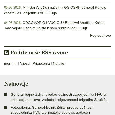
Ministar Anušić i načelnik GS OSRH general Kundid
05.08.2026.
čestitali 31. obljetnicu VRO Oluja
ODGOVORIO I VUČIĆU / Emotivni Anušić u Kninu:
04.08.2026.
‘Kao vojniku, žao mi je što nisam sudjelovao u Oluji’
Pogledaj sve
Pratite naše RSS izvore
morh.hr
|
Vijesti
|
Priopćenja
|
Najave
Najnovije
General-bojnik Zdilar predao dužnosti zapovjednika HVU-a
primatelju poslova, zadaća i odgovornosti brigadiru Stručiću
Fotogalerija: General-bojnik Zdilar predao dužnosti
zapovjednika HVU-a primatelju poslova, zadaća i