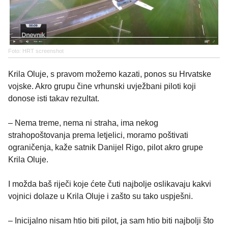
Foto: HRT screenshot
Krila Oluje, s pravom možemo kazati, ponos su Hrvatske
vojske. Akro grupu čine vrhunski uvježbani piloti koji
donose isti takav rezultat.
– Nema treme, nema ni straha, ima nekog
strahopoštovanja prema letjelici, moramo poštivati
ograničenja, kaže satnik Danijel Rigo, pilot akro grupe
Krila Oluje.
I možda baš riječi koje ćete čuti najbolje oslikavaju kakvi
vojnici dolaze u Krila Oluje i zašto su tako uspješni.
– Inicijalno nisam htio biti pilot, ja sam htio biti najbolji što