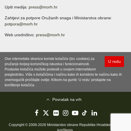
Upiti medija:
press@morh.hr
Zahtjevi za potpore Oružanih snaga i Ministarstva obrane:
potpora@morh.hr
Web uredništvo:
press@morh.hr
Ove internetske stranice koriste kolačiće (tzv. cookies) za
U redu
pružanje boljeg korisničkog iskustva i funkcionalnosti.
Postavke kolačića možete podesiti u svojem internetskom
pregledniku. Više o kolačićima i načinu kako ih koristimo te načinu kako ih
onemogućiti pročitajte ovdje. Klikom na gumb ‘U redu’ pristajete na
korištenje kolačića.
Povratak na vrh
Copyright © 2008-2026 Ministarstvo obrane Republike Hrvatske..
Uvjeti
korištenja
.