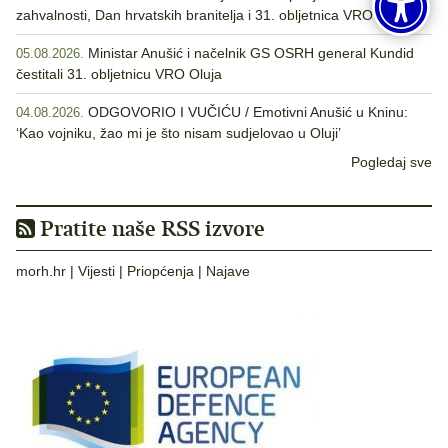
zahvalnosti, Dan hrvatskih branitelja i 31. obljetnica VRO Oluja
Ministar Anušić i načelnik GS OSRH general Kundid
05.08.2026.
čestitali 31. obljetnicu VRO Oluja
ODGOVORIO I VUČIĆU / Emotivni Anušić u Kninu:
04.08.2026.
‘Kao vojniku, žao mi je što nisam sudjelovao u Oluji’
Pogledaj sve
Pratite naše RSS izvore
morh.hr
|
Vijesti
|
Priopćenja
|
Najave