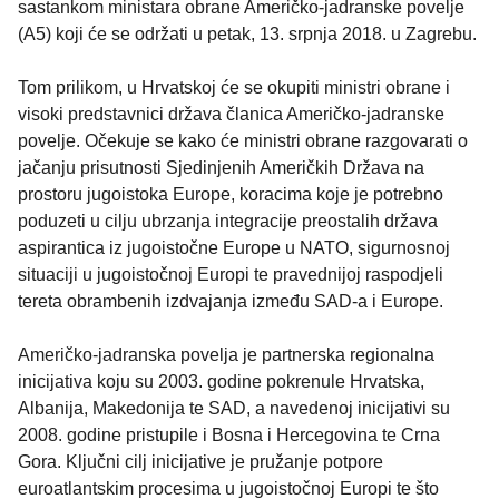
sastankom ministara obrane Američko-jadranske povelje
(A5) koji će se održati u petak, 13. srpnja 2018. u Zagrebu.
Tom prilikom, u Hrvatskoj će se okupiti ministri obrane i
visoki predstavnici država članica Američko-jadranske
povelje. Očekuje se kako će ministri obrane razgovarati o
jačanju prisutnosti Sjedinjenih Američkih Država na
prostoru jugoistoka Europe, koracima koje je potrebno
poduzeti u cilju ubrzanja integracije preostalih država
aspirantica iz jugoistočne Europe u NATO, sigurnosnoj
situaciji u jugoistočnoj Europi te pravednijoj raspodjeli
tereta obrambenih izdvajanja između SAD-a i Europe.
Američko-jadranska povelja je partnerska regionalna
inicijativa koju su 2003. godine pokrenule Hrvatska,
Albanija, Makedonija te SAD, a navedenoj inicijativi su
2008. godine pristupile i Bosna i Hercegovina te Crna
Gora. Ključni cilj inicijative je pružanje potpore
euroatlantskim procesima u jugoistočnoj Europi te što