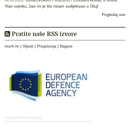
ODGOVORIO I VUČIĆU / Emotivni Anušić u Kninu:
04.08.2026.
‘Kao vojniku, žao mi je što nisam sudjelovao u Oluji’
Pogledaj sve
Pratite naše RSS izvore
morh.hr
|
Vijesti
|
Priopćenja
|
Najave
European Defence Agency