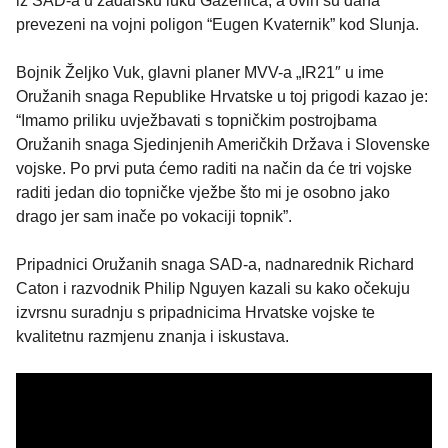
iz SAD-a u zadarsku luku Gaženica, a ovih su dana
prevezeni na vojni poligon “Eugen Kvaternik” kod Slunja.
Bojnik Željko Vuk, glavni planer MVV-a „IR21″ u ime
Oružanih snaga Republike Hrvatske u toj prigodi kazao je:
“Imamo priliku uvježbavati s topničkim postrojbama
Oružanih snaga Sjedinjenih Američkih Država i Slovenske
vojske. Po prvi puta ćemo raditi na način da će tri vojske
raditi jedan dio topničke vježbe što mi je osobno jako
drago jer sam inače po vokaciji topnik”.
Pripadnici Oružanih snaga SAD-a, nadnarednik Richard
Caton i razvodnik Philip Nguyen kazali su kako očekuju
izvrsnu suradnju s pripadnicima Hrvatske vojske te
kvalitetnu razmjenu znanja i iskustava.