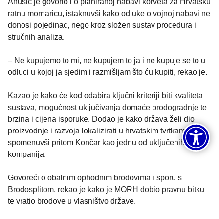
Anušić je govorio i o planiranoj nabavi korveta za Hrvatsku
ratnu mornaricu, istaknuvši kako odluke o vojnoj nabavi ne
donosi pojedinac, nego kroz složen sustav procedura i
stručnih analiza.
– Ne kupujemo to mi, ne kupujem to ja i ne kupuje se to u
odluci u kojoj ja sjedim i razmišljam što ću kupiti, rekao je.
Kazao je kako će kod odabira ključni kriteriji biti kvaliteta
sustava, mogućnost uključivanja domaće brodogradnje te
brzina i cijena isporuke. Dodao je kako država želi dio
proizvodnje i razvoja lokalizirati u hrvatskim tvrtkama,
spomenuvši pritom Končar kao jednu od uključenih
kompanija.
Govoreći o obalnim ophodnim brodovima i sporu s
Brodosplitom, rekao je kako je MORH dobio pravnu bitku
te vratio brodove u vlasništvo države.