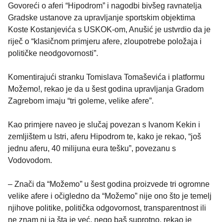
Govoreći o aferi “Hipodrom” i nagodbi bivšeg ravnatelja
Gradske ustanove za upravljanje sportskim objektima
Koste Kostanjevića s USKOK-om, Anušić je ustvrdio da je
riječ o “klasičnom primjeru afere, zloupotrebe položaja i
političke neodgovornosti”.
Komentirajući stranku Tomislava Tomaševića i platformu
Možemo!, rekao je da u šest godina upravljanja Gradom
Zagrebom imaju “tri goleme, velike afere”.
Kao primjere naveo je slučaj povezan s Ivanom Kekin i
zemljištem u Istri, aferu Hipodrom te, kako je rekao, “još
jednu aferu, 40 milijuna eura tešku”, povezanu s
Vodovodom.
– Znači da “Možemo” u šest godina proizvede tri ogromne
velike afere i očigledno da “Možemo” nije ono što je temelj
njihove politike, politička odgovornost, transparentnost ili
ne znam ni ja šta je već, nego baš suprotno, rekao je