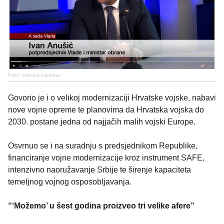
Foto: snimka zaslona
Govorio je i o velikoj modernizaciji Hrvatske vojske, nabavi
nove vojne opreme te planovima da Hrvatska vojska do
2030. postane jedna od najjačih malih vojski Europe.
Osvrnuo se i na suradnju s predsjednikom Republike,
financiranje vojne modernizacije kroz instrument SAFE,
intenzivno naoružavanje Srbije te širenje kapaciteta
temeljnog vojnog osposobljavanja.
“‘Možemo’ u šest godina proizveo tri velike afere”