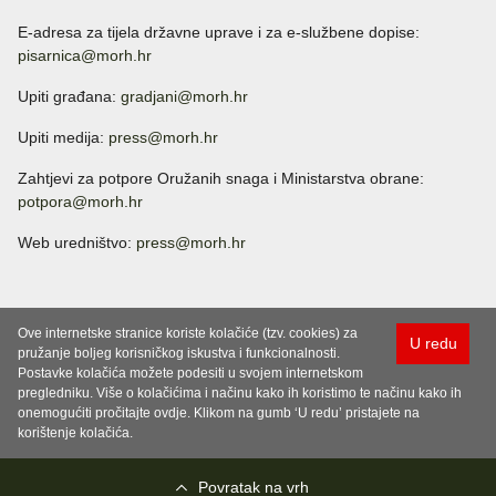
E-adresa za tijela državne uprave i za e-službene dopise:
pisarnica@morh.hr
Upiti građana:
gradjani@morh.hr
Upiti medija:
press@morh.hr
Zahtjevi za potpore Oružanih snaga i Ministarstva obrane:
potpora@morh.hr
Web uredništvo:
press@morh.hr
Ove internetske stranice koriste kolačiće (tzv. cookies) za
U redu
pružanje boljeg korisničkog iskustva i funkcionalnosti.
Postavke kolačića možete podesiti u svojem internetskom
pregledniku. Više o kolačićima i načinu kako ih koristimo te načinu kako ih
onemogućiti pročitajte ovdje. Klikom na gumb ‘U redu’ pristajete na
korištenje kolačića.
Povratak na vrh