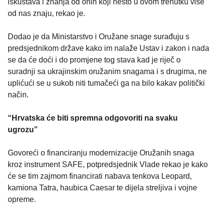
iskustava i znanja od onih koji nešto u ovom trenutku više
od nas znaju, rekao je.
Dodao je da Ministarstvo i Oružane snage surađuju s
predsjednikom države kako im nalaže Ustav i zakon i nada
se da će doći i do promjene tog stava kad je riječ o
suradnji sa ukrajinskim oružanim snagama i s drugima, ne
uplićući se u sukob niti tumačeći ga na bilo kakav politički
način.
“Hrvatska će biti spremna odgovoriti na svaku
ugrozu”
Govoreći o financiranju modernizacije Oružanih snaga
kroz instrument SAFE, potpredsjednik Vlade rekao je kako
će se tim zajmom financirati nabava tenkova Leopard,
kamiona Tatra, haubica Caesar te dijela streljiva i vojne
opreme.