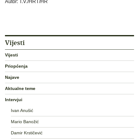
Autor: T.V./HRT/HR
Vijesti
Vijesti
Priopćenja
Najave
Aktualne teme
Intervjui
Ivan Anušić
Mario Banožić
Damir Krstičević