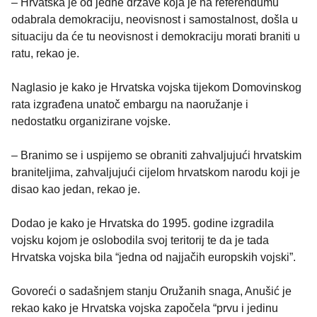
– Hrvatska je od jedne države koja je na referendumu
odabrala demokraciju, neovisnost i samostalnost, došla u
situaciju da će tu neovisnost i demokraciju morati braniti u
ratu, rekao je.
Naglasio je kako je Hrvatska vojska tijekom Domovinskog
rata izgrađena unatoč embargu na naoružanje i
nedostatku organizirane vojske.
– Branimo se i uspijemo se obraniti zahvaljujući hrvatskim
braniteljima, zahvaljujući cijelom hrvatskom narodu koji je
disao kao jedan, rekao je.
Dodao je kako je Hrvatska do 1995. godine izgradila
vojsku kojom je oslobodila svoj teritorij te da je tada
Hrvatska vojska bila “jedna od najjačih europskih vojski”.
Govoreći o sadašnjem stanju Oružanih snaga, Anušić je
rekao kako je Hrvatska vojska započela “prvu i jedinu