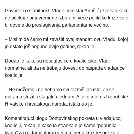
Govoreći o stabilnosti Vlade, ministar Anušić je rekao kako
ne očekuje prijevremene izbore ni veće političke krize koje
bi dovele do preslagivanja parlamentarne većine.
– Mislim da ćemo mi završiti ovaj mandat, ovu Vladu, kojoj
je ostalo još nepune dvije godine, rekao je.
Dodao je kako su nesuglasice u koalicijskoj Vladi
normalne, ali da ne trebaju dovesti do raspada vladajuće
koalicije.
– Ne možemo i ne trebamo svi razmišljati isto, ali se
moramo složiti i slagati u jednom. A to je interes Republike
Hrvatske i hrvatskoga naroda, istaknuo je.
Komentirajući ulogu Domovinskog pokreta u vladajućoj
koaliciji, rekao je kako ta stranka nije samo “popunila
kvotu” za parlamentarnu većinu, nego kroz resore koje