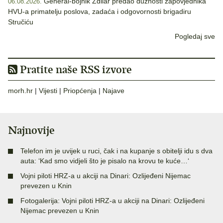
General-bojnik Zdilar predao dužnosti zapovjednika
06.08.2026.
HVU-a primatelju poslova, zadaća i odgovornosti brigadiru
Stručiću
Pogledaj sve
Pratite naše RSS izvore
morh.hr
|
Vijesti
|
Priopćenja
|
Najave
Najnovije
Telefon im je uvijek u ruci, čak i na kupanje s obitelji idu s dva
auta: ‘Kad smo vidjeli što je pisalo na krovu te kuće…‘
Vojni piloti HRZ-a u akciji na Dinari: Ozlijeđeni Nijemac
prevezen u Knin
Fotogalerija: Vojni piloti HRZ-a u akciji na Dinari: Ozlijeđeni
Nijemac prevezen u Knin