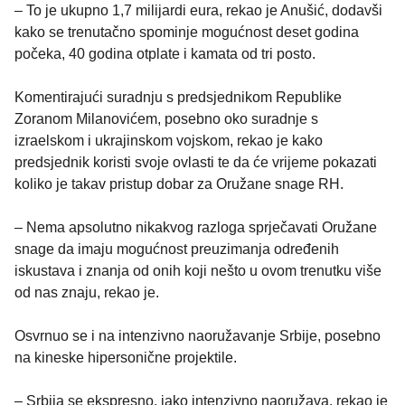
– To je ukupno 1,7 milijardi eura, rekao je Anušić, dodavši
kako se trenutačno spominje mogućnost deset godina
počeka, 40 godina otplate i kamata od tri posto.
Komentirajući suradnju s predsjednikom Republike
Zoranom Milanovićem, posebno oko suradnje s
izraelskom i ukrajinskom vojskom, rekao je kako
predsjednik koristi svoje ovlasti te da će vrijeme pokazati
koliko je takav pristup dobar za Oružane snage RH.
– Nema apsolutno nikakvog razloga sprječavati Oružane
snage da imaju mogućnost preuzimanja određenih
iskustava i znanja od onih koji nešto u ovom trenutku više
od nas znaju, rekao je.
Osvrnuo se i na intenzivno naoružavanje Srbije, posebno
na kineske hipersonične projektile.
– Srbija se ekspresno, jako intenzivno naoružava, rekao je