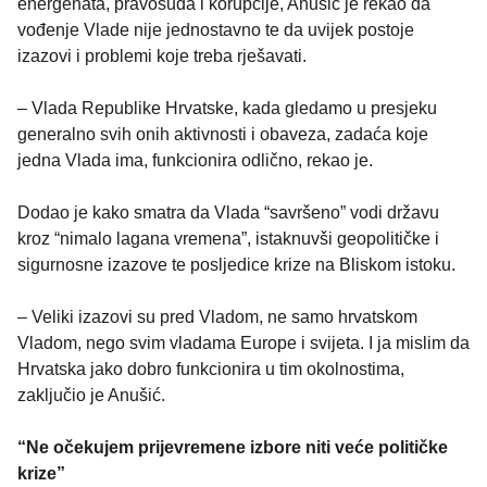
energenata, pravosuđa i korupcije, Anušić je rekao da
vođenje Vlade nije jednostavno te da uvijek postoje
izazovi i problemi koje treba rješavati.
– Vlada Republike Hrvatske, kada gledamo u presjeku
generalno svih onih aktivnosti i obaveza, zadaća koje
jedna Vlada ima, funkcionira odlično, rekao je.
Dodao je kako smatra da Vlada “savršeno” vodi državu
kroz “nimalo lagana vremena”, istaknuvši geopolitičke i
sigurnosne izazove te posljedice krize na Bliskom istoku.
– Veliki izazovi su pred Vladom, ne samo hrvatskom
Vladom, nego svim vladama Europe i svijeta. I ja mislim da
Hrvatska jako dobro funkcionira u tim okolnostima,
zaključio je Anušić.
“Ne očekujem prijevremene izbore niti veće političke
krize”