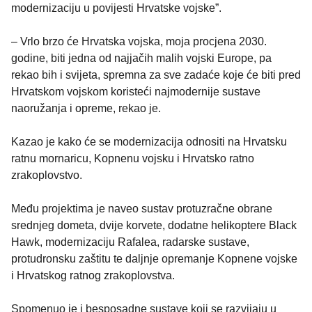
modernizaciju u povijesti Hrvatske vojske”.
– Vrlo brzo će Hrvatska vojska, moja procjena 2030.
godine, biti jedna od najjačih malih vojski Europe, pa
rekao bih i svijeta, spremna za sve zadaće koje će biti pred
Hrvatskom vojskom koristeći najmodernije sustave
naoružanja i opreme, rekao je.
Kazao je kako će se modernizacija odnositi na Hrvatsku
ratnu mornaricu, Kopnenu vojsku i Hrvatsko ratno
zrakoplovstvo.
Među projektima je naveo sustav protuzračne obrane
srednjeg dometa, dvije korvete, dodatne helikoptere Black
Hawk, modernizaciju Rafalea, radarske sustave,
protudronsku zaštitu te daljnje opremanje Kopnene vojske
i Hrvatskog ratnog zrakoplovstva.
Spomenuo je i besposadne sustave koji se razvijaju u