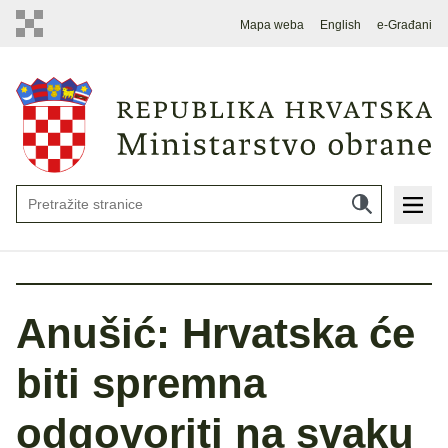
Mapa weba
English
e-Građani
Anušić: Hrvatska će
biti spremna
odgovoriti na svaku