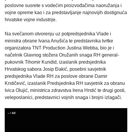
poslovne susrete s vodećim proizvođačima naoružanja i
vojne opreme kao i za predstavljanje najnovijih dostignuća
hrvatske vojne industrije.
Na svečanom otvorenju uz potpredsjednika Vlade i
ministra obrane Ivana Anušića te predstavnika tvrtke
organizatora TNT Production Justina Webba, bio je i
načelnik Glavnog stožera Oružanih snaga RH general-
pukovnik Tihomir Kundid, izaslanik predsjednika
Hrvatskog sabora Josip Đakić, posebni savjetnik
predsjednika Vlade RH za poslove obrane Damir
Krstičević, izaslanik Predsjednika RH savjetnik za obranu
Ivica Olujić, ministrica zdravstva Irena Hrstić te drugi gosti,
veleposlanici, predstavnici vojnih snaga i brojni izlagači.
–
/
60