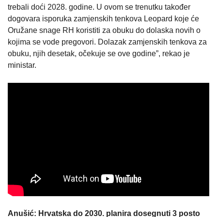
trebali doći 2028. godine. U ovom se trenutku također
dogovara isporuka zamjenskih tenkova Leopard koje će
Oružane snage RH koristiti za obuku do dolaska novih o
kojima se vode pregovori. Dolazak zamjenskih tenkova za
obuku, njih desetak, očekuje se ove godine”, rekao je
ministar.
Anušić: Hrvatska do 2030. planira dosegnuti 3 posto