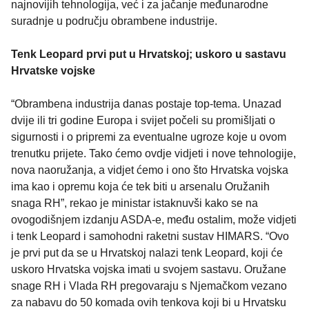
najnovijih tehnologija, već i za jačanje međunarodne
suradnje u području obrambene industrije.
Tenk Leopard prvi put u Hrvatskoj; uskoro u sastavu
Hrvatske vojske
“Obrambena industrija danas postaje top-tema. Unazad
dvije ili tri godine Europa i svijet počeli su promišljati o
sigurnosti i o pripremi za eventualne ugroze koje u ovom
trenutku prijete. Tako ćemo ovdje vidjeti i nove tehnologije,
nova naoružanja, a vidjet ćemo i ono što Hrvatska vojska
ima kao i opremu koja će tek biti u arsenalu Oružanih
snaga RH”, rekao je ministar istaknuvši kako se na
ovogodišnjem izdanju ASDA-e, među ostalim, može vidjeti
i tenk Leopard i samohodni raketni sustav HIMARS. “Ovo
je prvi put da se u Hrvatskoj nalazi tenk Leopard, koji će
uskoro Hrvatska vojska imati u svojem sastavu. Oružane
snage RH i Vlada RH pregovaraju s Njemačkom vezano
za nabavu do 50 komada ovih tenkova koji bi u Hrvatsku