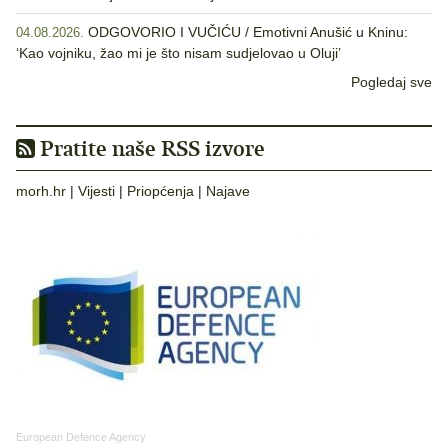
ODGOVORIO I VUČIĆU / Emotivni Anušić u Kninu:
04.08.2026.
‘Kao vojniku, žao mi je što nisam sudjelovao u Oluji’
Pogledaj sve
Pratite naše RSS izvore
morh.hr
|
Vijesti
|
Priopćenja
|
Najave
European Defence Agency