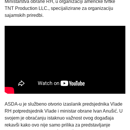
Ministarstva obrane RH, u organizaciji američke tvrtke
TNT Production LLC., specijalizirane za organizaciju
sajamskih priredbi.
ASDA-u je službeno otvorio izaslanik predsjednika Vlade
RH potpredsjednik Vlade i ministar obrane Ivan Anušić. U
svojem je obraćanju istaknuo važnost ovog događaja
rekavši kako ovo nije samo prilika za predstavljanje