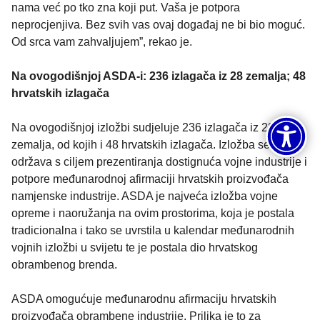
nama već po tko zna koji put. Vaša je potpora
neprocjenjiva. Bez svih vas ovaj događaj ne bi bio moguć.
Od srca vam zahvaljujem”, rekao je.
Na ovogodišnjoj ASDA-i: 236 izlagača iz 28 zemalja; 48
hrvatskih izlagača
Na ovogodišnjoj izložbi sudjeluje 236 izlagača iz 28
zemalja, od kojih i 48 hrvatskih izlagača. Izložba se
održava s ciljem prezentiranja dostignuća vojne industrije i
potpore međunarodnoj afirmaciji hrvatskih proizvođača
namjenske industrije. ASDA je najveća izložba vojne
opreme i naoružanja na ovim prostorima, koja je postala
tradicionalna i tako se uvrstila u kalendar međunarodnih
vojnih izložbi u svijetu te je postala dio hrvatskog
obrambenog brenda.
ASDA omogućuje međunarodnu afirmaciju hrvatskih
proizvođača obrambene industrije. Prilika je to za