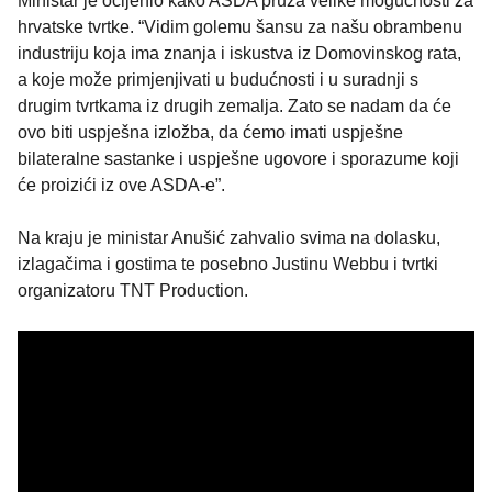
Ministar je ocijenio kako ASDA pruža velike mogućnosti za
hrvatske tvrtke. “Vidim golemu šansu za našu obrambenu
industriju koja ima znanja i iskustva iz Domovinskog rata,
a koje može primjenjivati u budućnosti i u suradnji s
drugim tvrtkama iz drugih zemalja. Zato se nadam da će
ovo biti uspješna izložba, da ćemo imati uspješne
bilateralne sastanke i uspješne ugovore i sporazume koji
će proizići iz ove ASDA-e”.
Na kraju je ministar Anušić zahvalio svima na dolasku,
izlagačima i gostima te posebno Justinu Webbu i tvrtki
organizatoru TNT Production.