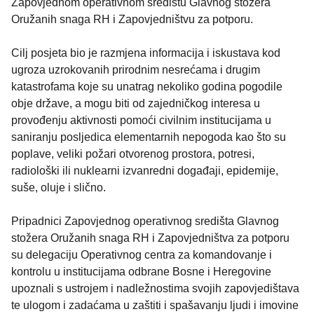
Zapovjednom operativnom središtu Glavnog stožera
Oružanih snaga RH i Zapovjedništvu za potporu.
Cilj posjeta bio je razmjena informacija i iskustava kod
ugroza uzrokovanih prirodnim nesrećama i drugim
katastrofama koje su unatrag nekoliko godina pogodile
obje države, a mogu biti od zajedničkog interesa u
provođenju aktivnosti pomoći civilnim institucijama u
saniranju posljedica elementarnih nepogoda kao što su
poplave, veliki požari otvorenog prostora, potresi,
radiološki ili nuklearni izvanredni događaji, epidemije,
suše, oluje i slično.
Pripadnici Zapovjednog operativnog središta Glavnog
stožera Oružanih snaga RH i Zapovjedništva za potporu
su delegaciju Operativnog centra za komandovanje i
kontrolu u institucijama odbrane Bosne i Heregovine
upoznali s ustrojem i nadležnostima svojih zapovjedištava
te ulogom i zadaćama u zaštiti i spašavanju ljudi i imovine