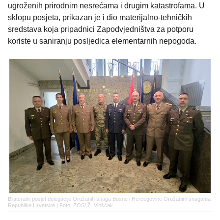
ugroženih prirodnim nesrećama i drugim katastrofama. U
sklopu posjeta, prikazan je i dio materijalno-tehničkih
sredstava koja pripadnici Zapodvjedništva za potporu
koriste u saniranju posljedica elementarnih nepogoda.
Bilateralni posjet delegacije Oružanih snaga Bosne i Hercegovine Oružanim snagama
Republike Hrvatske | Foto: ZOS/ Ž. Vinšćak