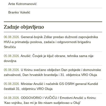
Ante Kotromanović
Branko Vukelić
Zadnje objavljeno
General-bojnik Zdilar predao dužnosti zapovjednika
06.08.2026.
HVU-a primatelju poslova, zadaća i odgovornosti brigadiru
Stručiću
Anušić: Čovjek je ključ obrane, tehnika sama nije
05.08.2026.
dovoljna
U Kninu svečano obilježen Dan pobjede i domovinske
05.08.2026.
zahvalnosti, Dan hrvatskih branitelja i 31. obljetnica VRO Oluja
Ministar Anušić i načelnik GS OSRH general Kundid
05.08.2026.
čestitali 31. obljetnicu VRO Oluja
ODGOVORIO I VUČIĆU / Emotivni Anušić u Kninu:
04.08.2026.
‘Kao vojniku, žao mi je što nisam sudjelovao u Oluji’