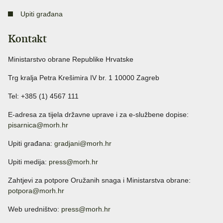
Upiti građana
Kontakt
Ministarstvo obrane Republike Hrvatske
Trg kralja Petra Krešimira IV br. 1 10000 Zagreb
Tel: +385 (1) 4567 111
E-adresa za tijela državne uprave i za e-službene dopise:
pisarnica@morh.hr
Upiti građana:
gradjani@morh.hr
Upiti medija:
press@morh.hr
Zahtjevi za potpore Oružanih snaga i Ministarstva obrane:
potpora@morh.hr
Web uredništvo:
press@morh.hr