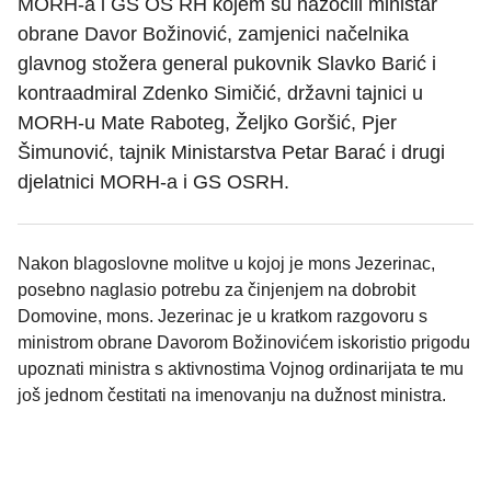
MORH-a i GS OS RH kojem su nazočili ministar
obrane Davor Božinović, zamjenici načelnika
glavnog stožera general pukovnik Slavko Barić i
kontraadmiral Zdenko Simičić, državni tajnici u
MORH-u Mate Raboteg, Željko Goršić, Pjer
Šimunović, tajnik Ministarstva Petar Barać i drugi
djelatnici MORH-a i GS OSRH.
Nakon blagoslovne molitve u kojoj je mons Jezerinac,
posebno naglasio potrebu za činjenjem na dobrobit
Domovine, mons. Jezerinac je u kratkom razgovoru s
ministrom obrane Davorom Božinovićem iskoristio prigodu
upoznati ministra s aktivnostima Vojnog ordinarijata te mu
još jednom čestitati na imenovanju na dužnost ministra.