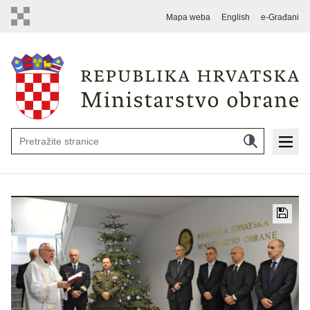
Mapa weba
English
e-Građani