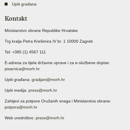
Upiti građana
Kontakt
Ministarstvo obrane Republike Hrvatske
Trg kralja Petra Krešimira IV br. 1 10000 Zagreb
Tel: +385 (1) 4567 111
E-adresa za tijela državne uprave i za e-službene dopise:
pisarnica@morh.hr
Upiti građana:
gradjani@morh.hr
Upiti medija:
press@morh.hr
Zahtjevi za potpore Oružanih snaga i Ministarstva obrane:
potpora@morh.hr
Web uredništvo:
press@morh.hr