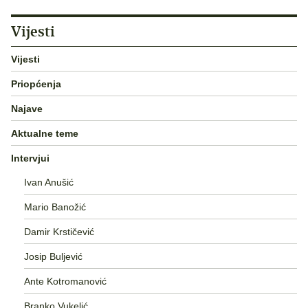
Vijesti
Vijesti
Priopćenja
Najave
Aktualne teme
Intervjui
Ivan Anušić
Mario Banožić
Damir Krstičević
Josip Buljević
Ante Kotromanović
Branko Vukelić