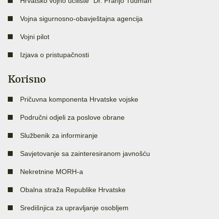
Hrvatsko vojno učilište “Dr. Franjo Tuđman”
Vojna sigurnosno-obavještajna agencija
Vojni pilot
Izjava o pristupačnosti
Korisno
Pričuvna komponenta Hrvatske vojske
Područni odjeli za poslove obrane
Službenik za informiranje
Savjetovanje sa zainteresiranom javnošću
Nekretnine MORH-a
Obalna straža Republike Hrvatske
Središnjica za upravljanje osobljem