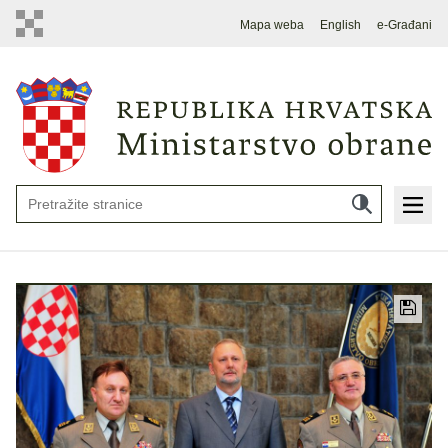
Mapa weba
English
e-Građani