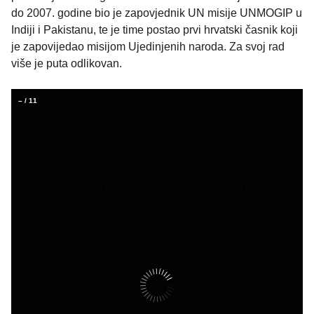
do 2007. godine bio je zapovjednik UN misije UNMOGIP u
Indiji i Pakistanu, te je time postao prvi hrvatski časnik koji
je zapovijedao misijom Ujedinjenih naroda. Za svoj rad
više je puta odlikovan.
–
/
11