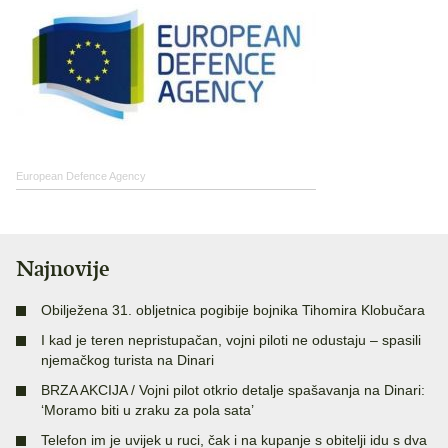
European Defence Agency
Najnovije
Obilježena 31. obljetnica pogibije bojnika Tihomira Klobučara
I kad je teren nepristupačan, vojni piloti ne odustaju – spasili
njemačkog turista na Dinari
BRZA AKCIJA / Vojni pilot otkrio detalje spašavanja na Dinari:
‘Moramo biti u zraku za pola sata’
Telefon im je uvijek u ruci, čak i na kupanje s obitelji idu s dva