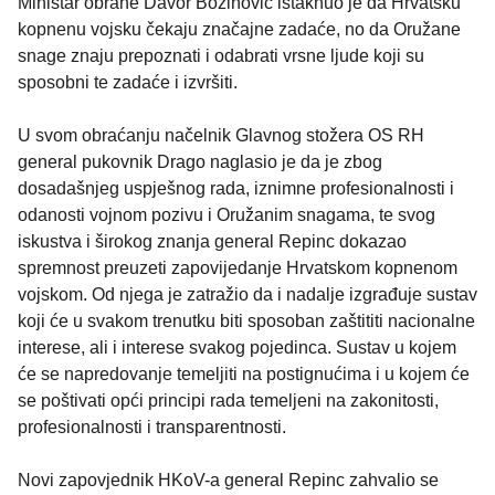
Ministar obrane Davor Božinović istaknuo je da Hrvatsku
kopnenu vojsku čekaju značajne zadaće, no da Oružane
snage znaju prepoznati i odabrati vrsne ljude koji su
sposobni te zadaće i izvršiti.
U svom obraćanju načelnik Glavnog stožera OS RH
general pukovnik Drago naglasio je da je zbog
dosadašnjeg uspješnog rada, iznimne profesionalnosti i
odanosti vojnom pozivu i Oružanim snagama, te svog
iskustva i širokog znanja general Repinc dokazao
spremnost preuzeti zapovijedanje Hrvatskom kopnenom
vojskom. Od njega je zatražio da i nadalje izgrađuje sustav
koji će u svakom trenutku biti sposoban zaštititi nacionalne
interese, ali i interese svakog pojedinca. Sustav u kojem
će se napredovanje temeljiti na postignućima i u kojem će
se poštivati opći principi rada temeljeni na zakonitosti,
profesionalnosti i transparentnosti.
Novi zapovjednik HKoV-a general Repinc zahvalio se