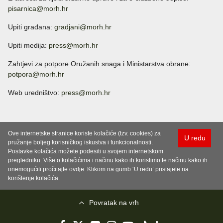
pisarnica@morh.hr
Upiti građana:
gradjani@morh.hr
Upiti medija:
press@morh.hr
Zahtjevi za potpore Oružanih snaga i Ministarstva obrane:
potpora@morh.hr
Web uredništvo:
press@morh.hr
Ove internetske stranice koriste kolačiće (tzv. cookies) za
U redu
pružanje boljeg korisničkog iskustva i funkcionalnosti.
Postavke kolačića možete podesiti u svojem internetskom
pregledniku. Više o kolačićima i načinu kako ih koristimo te načinu kako ih
onemogućiti pročitajte ovdje. Klikom na gumb ‘U redu’ pristajete na
korištenje kolačića.
Povratak na vrh