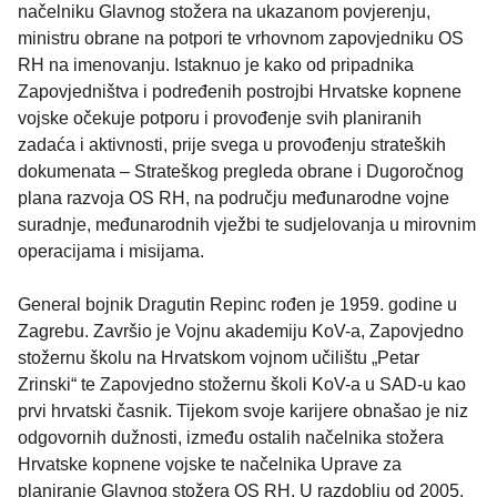
načelniku Glavnog stožera na ukazanom povjerenju,
ministru obrane na potpori te vrhovnom zapovjedniku OS
RH na imenovanju. Istaknuo je kako od pripadnika
Zapovjedništva i podređenih postrojbi Hrvatske kopnene
vojske očekuje potporu i provođenje svih planiranih
zadaća i aktivnosti, prije svega u provođenju strateških
dokumenata – Strateškog pregleda obrane i Dugoročnog
plana razvoja OS RH, na području međunarodne vojne
suradnje, međunarodnih vježbi te sudjelovanja u mirovnim
operacijama i misijama.
General bojnik Dragutin Repinc rođen je 1959. godine u
Zagrebu. Završio je Vojnu akademiju KoV-a, Zapovjedno
stožernu školu na Hrvatskom vojnom učilištu „Petar
Zrinski“ te Zapovjedno stožernu školi KoV-a u SAD-u kao
prvi hrvatski časnik. Tijekom svoje karijere obnašao je niz
odgovornih dužnosti, između ostalih načelnika stožera
Hrvatske kopnene vojske te načelnika Uprave za
planiranje Glavnog stožera OS RH. U razdoblju od 2005.