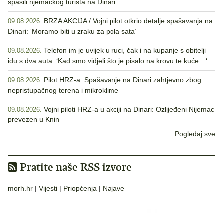
spasili njemačkog turista na Dinari
BRZA AKCIJA / Vojni pilot otkrio detalje spašavanja na
09.08.2026.
Dinari: ‘Moramo biti u zraku za pola sata’
Telefon im je uvijek u ruci, čak i na kupanje s obitelji
09.08.2026.
idu s dva auta: ‘Kad smo vidjeli što je pisalo na krovu te kuće…‘
Pilot HRZ-a: Spašavanje na Dinari zahtjevno zbog
09.08.2026.
nepristupačnog terena i mikroklime
Vojni piloti HRZ-a u akciji na Dinari: Ozlijeđeni Nijemac
09.08.2026.
prevezen u Knin
Pogledaj sve
Pratite naše RSS izvore
morh.hr
|
Vijesti
|
Priopćenja
|
Najave